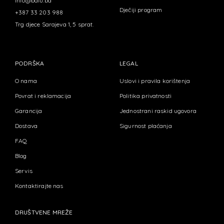
info@balu.ba
Dječiji program
+387 33 203 988
Trg djece Sarajeva 1, 5 sprat.
PODRŠKA
LEGAL
O nama
Uslovi i pravila korištenja
Povrat i reklamacija
Politika privatnosti
Garancija
Jednostrani raskid ugovora
Dostava
Sigurnost plaćanja
FAQ
Blog
Servis
Kontaktirajte nas
DRUŠTVENE MREŽE