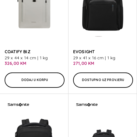
COATIFY BIZ
EVOSIGHT
29 x 44 x 14 cm | 1 kg
29 x 41 x 16 cm | 1 kg
326,00 KM
271,00 KM
DODAJ U KORPU
DOSTUPNO UZ PROVJERU