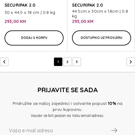
SECURIPAK 2.0
SECURIPAK 2.0
44.5cm x 30cm x 18cm | 0.8
30 x 44,5 x 18 cm | 0.8 kg
kg
293,00 KM
293,00 KM
DODAJ U KORPU
DOSTUPNO UZ PROVJERU
1
2
3
PRIJAVITE SE SADA
Pridružite se našoj zajednici i ostvarite popust
10%
na
prvu kupovinu.
Vaučer će biti poslan na Vašu email adresu.