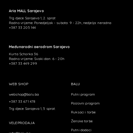
Aria MALL Sarajevo
Trg djece Sarajeva 1, 2. sprat
Radno vrijeme: Ponedjeljak - subota: 9 - 22h, nedjelja: neradna
+387 33 205 144
Međunarodni aerodrom Sarajevo
Kurta Schorka 36
Radno vrijeme: Svaki dan: 6 - 20h
+387 33 449 299
WEB SHOP
BALU
webshop@balu.ba
Putni program
+387 33 671 478
Poslovni program
Trg djece Sarajeva 1, 5 sprat.
Ruksaci i torbe
Ženske torbe
VELEPRODAJA
Putni dodaci