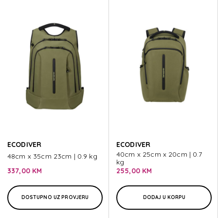
ECODIVER
ECODIVER
40cm x 25cm x 20cm | 0.7
48cm x 35cm 23cm | 0.9 kg
kg
337,00 KM
255,00 KM
DOSTUPNO UZ PROVJERU
DODAJ U KORPU