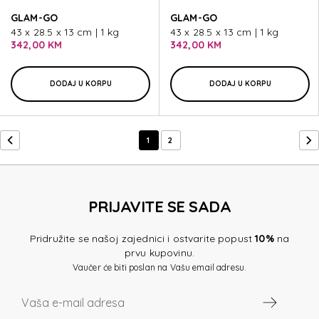
GLAM-GO
GLAM-GO
43 x 28.5 x 13 cm | 1 kg
43 x 28.5 x 13 cm | 1 kg
342,00 KM
342,00 KM
DODAJ U KORPU
DODAJ U KORPU
1
2
PRIJAVITE SE SADA
Pridružite se našoj zajednici i ostvarite popust
10%
na
prvu kupovinu.
Vaučer će biti poslan na Vašu email adresu.