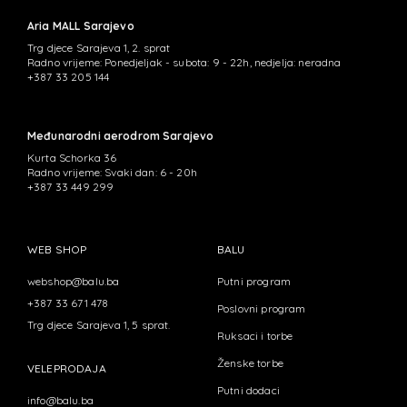
Aria MALL Sarajevo
Trg djece Sarajeva 1, 2. sprat
Radno vrijeme: Ponedjeljak - subota: 9 - 22h, nedjelja: neradna
+387 33 205 144
Međunarodni aerodrom Sarajevo
Kurta Schorka 36
Radno vrijeme: Svaki dan: 6 - 20h
+387 33 449 299
WEB SHOP
BALU
webshop@balu.ba
Putni program
+387 33 671 478
Poslovni program
Trg djece Sarajeva 1, 5 sprat.
Ruksaci i torbe
Ženske torbe
VELEPRODAJA
Putni dodaci
info@balu.ba