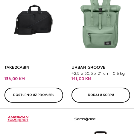
TAKE2CABIN
URBAN GROOVE
42,5 x 30,5 x 21 cm | 0.6 kg
136,00 KM
141,00 KM
DOSTUPNO UZ PROVJERU
DODAJ U KORPU