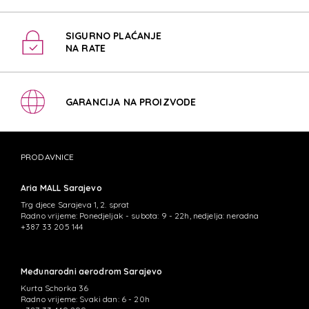
SIGURNO PLAĆANJE
NA RATE
GARANCIJA NA PROIZVODE
PRODAVNICE
Aria MALL Sarajevo
Trg djece Sarajeva 1, 2. sprat
Radno vrijeme: Ponedjeljak - subota: 9 - 22h, nedjelja: neradna
+387 33 205 144
Međunarodni aerodrom Sarajevo
Kurta Schorka 36
Radno vrijeme: Svaki dan: 6 - 20h