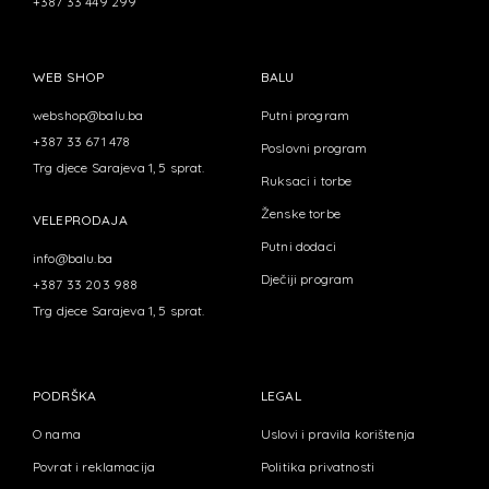
+387 33 449 299
WEB SHOP
BALU
webshop@balu.ba
Putni program
+387 33 671 478
Poslovni program
Trg djece Sarajeva 1, 5 sprat.
Ruksaci i torbe
Ženske torbe
VELEPRODAJA
Putni dodaci
info@balu.ba
Dječiji program
+387 33 203 988
Trg djece Sarajeva 1, 5 sprat.
PODRŠKA
LEGAL
O nama
Uslovi i pravila korištenja
Povrat i reklamacija
Politika privatnosti