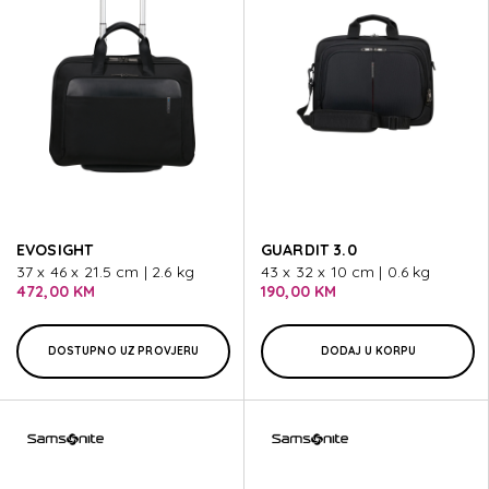
EVOSIGHT
GUARDIT 3.0
37 x 46 x 21.5 cm | 2.6 kg
43 x 32 x 10 cm | 0.6 kg
472,00 KM
190,00 KM
DOSTUPNO UZ PROVJERU
DODAJ U KORPU