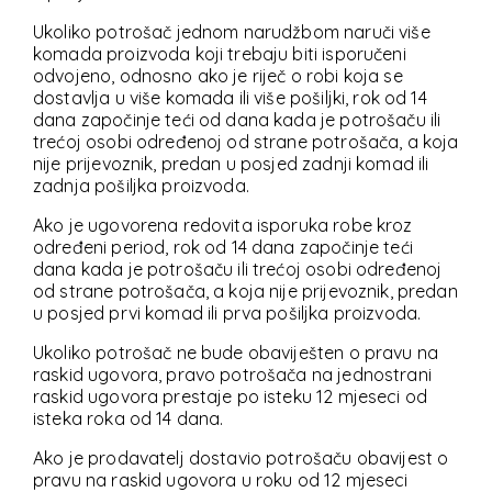
Ukoliko potrošač jednom narudžbom naruči više
komada proizvoda koji trebaju biti isporučeni
odvojeno, odnosno ako je riječ o robi koja se
dostavlja u više komada ili više pošiljki, rok od 14
dana započinje teći od dana kada je potrošaču ili
trećoj osobi određenoj od strane potrošača, a koja
nije prijevoznik, predan u posjed zadnji komad ili
zadnja pošiljka proizvoda.
Ako je ugovorena redovita isporuka robe kroz
određeni period, rok od 14 dana započinje teći
dana kada je potrošaču ili trećoj osobi određenoj
od strane potrošača, a koja nije prijevoznik, predan
u posjed prvi komad ili prva pošiljka proizvoda.
Ukoliko potrošač ne bude obaviješten o pravu na
raskid ugovora, pravo potrošača na jednostrani
raskid ugovora prestaje po isteku 12 mjeseci od
isteka roka od 14 dana.
Ako je prodavatelj dostavio potrošaču obavijest o
pravu na raskid ugovora u roku od 12 mjeseci