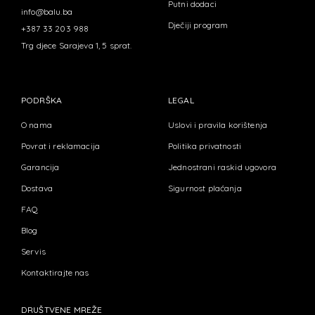
Putni dodaci
info@balu.ba
Dječiji program
+387 33 203 988
Trg djece Sarajeva 1, 5 sprat.
PODRŠKA
LEGAL
O nama
Uslovi i pravila korištenja
Povrat i reklamacija
Politika privatnosti
Garancija
Jednostrani raskid ugovora
Dostava
Sigurnost plaćanja
FAQ
Blog
Servis
Kontaktirajte nas
DRUŠTVENE MREŽE