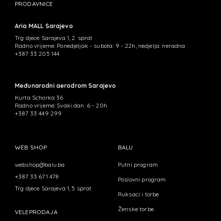
PRODAVNICE
Aria MALL Sarajevo
Trg djece Sarajeva 1, 2. sprat
Radno vrijeme: Ponedjeljak - subota: 9 - 22h, nedjelja: neradna
+387 33 205 144
Međunarodni aerodrom Sarajevo
Kurta Schorka 36
Radno vrijeme: Svaki dan: 6 - 20h
+387 33 449 299
WEB SHOP
BALU
webshop@balu.ba
Putni program
+387 33 671 478
Poslovni program
Trg djece Sarajeva 1, 5 sprat.
Ruksaci i torbe
Ženske torbe
VELEPRODAJA