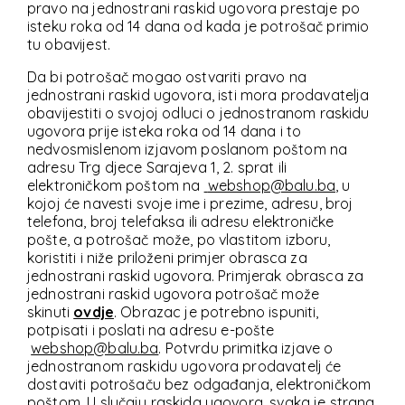
pravo na jednostrani raskid ugovora prestaje po
isteku roka od 14 dana od kada je potrošač primio
tu obavijest.
Da bi potrošač mogao ostvariti pravo na
jednostrani raskid ugovora, isti mora prodavatelja
obavijestiti o svojoj odluci o jednostranom raskidu
ugovora prije isteka roka od 14 dana i to
nedvosmislenom izjavom poslanom poštom na
adresu Trg djece Sarajeva 1, 2. sprat ili
elektroničkom poštom na
webshop@balu.ba
, u
kojoj će navesti svoje ime i prezime, adresu, broj
telefona, broj telefaksa ili adresu elektroničke
pošte, a potrošač može, po vlastitom izboru,
koristiti i niže priloženi primjer obrasca za
jednostrani raskid ugovora. Primjerak obrasca za
jednostrani raskid ugovora potrošač može
skinuti
ovdje
. Obrazac je potrebno ispuniti,
potpisati i poslati na adresu e-pošte
webshop@balu.ba
. Potvrdu primitka izjave o
jednostranom raskidu ugovora prodavatelj će
dostaviti potrošaču bez odgađanja, elektroničkom
poštom. U slučaju raskida ugovora, svaka je strana