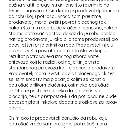
dužna vratiti drugoj strani ono što je primila na
temelju ugovora. Osim kada je prodavatelj ponudio
da robu koju potrošač vraća sam preuzme,
prodavatelj mora izvršiti povrat plaćenog tek
nakon što mu roba bude vraćena, odnosno, nakon
što mu potrošač dostavi dokaz da je robu poslao
natrag prodavatelju, ako bi o tome prodavatelj bio
obaviješten prije primitka robe. Prodavatelj nije u
obvezi izvršiti povrat dodatnih troškova koji su
rezultat potrošačeva izričitog izbora vrste
prijevoza koji je različit od najjeftinije vrste
standardnog prijevoza koji je ponudio prodavatelj.
Prodavatelj mora izvršiti povrat plaćenoga služeći
se istim sredstvima plaćanja kojim se koristio
potrošač prilikom plaćanja, osim ako potrošač
izričito ne pristane na neko drugo sredstvo
plaćanja, te uz pretpostavku da potrošač ne bude
obvezan platiti nikakve dodatne troškove za takav
povrat.
Osim ako je prodavatelj ponudio da robu koju
potrošač vraća sam preuzme, potrošač mora