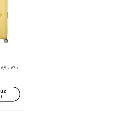
6,5 x 67 x
 UZ
U