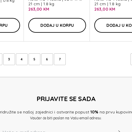
| 0.6 kg
21 cm | 1.8 kg
21 cm | 1.8 kg
263,00 KM
263,00 KM
ORPU
DODAJ U KORPU
DODAJ U K
3
4
5
6
7
PRIJAVITE SE SADA
ridružite se našoj zajednici i ostvarite popust
10%
na prvu kupovin
Vaučer će biti poslan na Vašu email adresu.