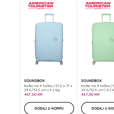
SOUNDBOX
SOUNDBOX
Kofer na 4 točka | 51.5 x 77 x
Kofer na 4 točka | 5
29,5/32,5 cm | 4.2 kg
29,5/32,5 cm | 4.2 
467,00 KM
467,00 KM
DODAJ U KORPU
DODAJ U K