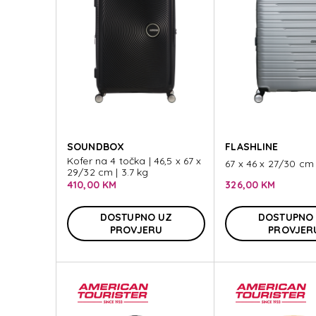
SOUNDBOX
FLASHLINE
Kofer na 4 točka | 46,5 x 67 x
67 x 46 x 27/30 cm 
29/32 cm | 3.7 kg
410,00 KM
326,00 KM
DOSTUPNO UZ
DOSTUPNO
PROVJERU
PROVJER