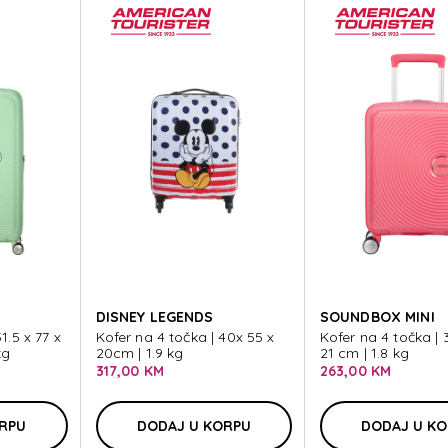
DISNEY LEGENDS
SOUNDBOX MINI
1.5 x 77 x
Kofer na 4 točka | 40x 55 x
Kofer na 4 točka | 
kg
20cm | 1.9 kg
21 cm | 1.8 kg
317,00 KM
263,00 KM
ORPU
DODAJ U KORPU
DODAJ U K