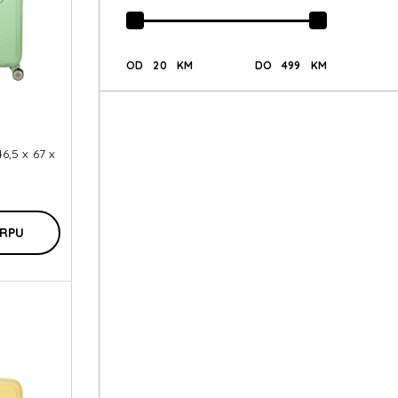
OD
20
KM
DO
499
KM
6,5 x 67 x
ORPU