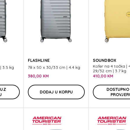
FLASHLINE
SOUNDBOX
Kofer na 4 točka | 4
| 3.5 kg
78 x 50 x 30/33 cm | 4.4 kg
29/32 cm | 3.7 kg
380,00 KM
410,00 KM
 UZ
DOSTUPNO
DODAJ U KORPU
U
PROVJER