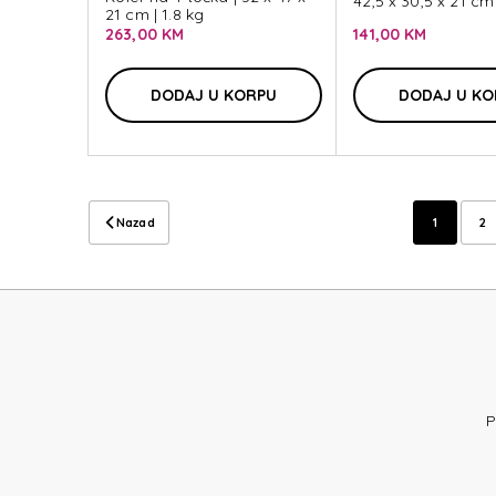
42,5 x 30,5 x 21 cm 
21 cm | 1.8 kg
263,00 KM
141,00 KM
DODAJ U KORPU
DODAJ U K
Nazad
1
2
P