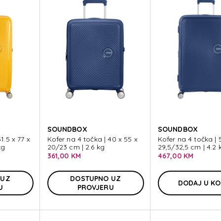
SOUNDBOX
SOUNDBOX
1.5 x 77 x
Kofer na 4 točka | 40 x 55 x
Kofer na 4 točka | 5
kg
20/23 cm | 2.6 kg
29,5/32,5 cm | 4.2 
361,00 KM
467,00 KM
 UZ
DOSTUPNO UZ
DODAJ U K
U
PROVJERU