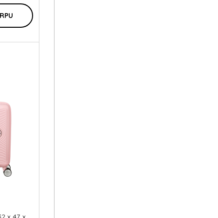
ORPU
32 x 47 x