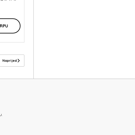
ORPU
Naprijed
u.