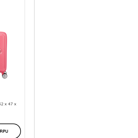
32 x 47 x
ORPU