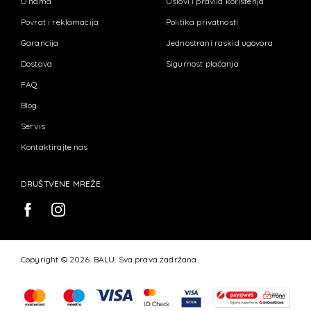
O nama
Uslovi i pravila korištenja
Povrat i reklamacija
Politika privatnosti
Garancija
Jednostrani raskid ugovora
Dostava
Sigurnost plaćanja
FAQ
Blog
Servis
Kontaktirajte nas
DRUŠTVENE MREŽE
Copyright © 2026. BALU. Sva prava zadržana.