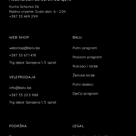
Kurta Schorka 36
Radno vrijeme: Svaki dan: 6 - 20h
+387 33 449 299
WEB SHOP
BALU
webshop@balu.ba
Putni program
+387 33 671 478
Poslovni program
Trg djece Sarajeva 1, 5 sprat.
Ruksaci i torbe
Ženske torbe
VELEPRODAJA
Putni dodaci
info@balu.ba
Dječiji program
+387 33 203 988
Trg djece Sarajeva 1, 5 sprat.
PODRŠKA
LEGAL