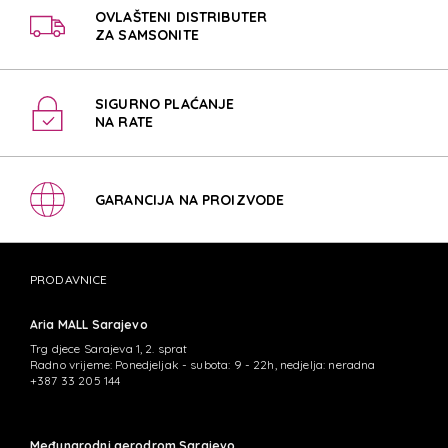
OVLAŠTENI DISTRIBUTER
ZA SAMSONITE
SIGURNO PLAĆANJE
NA RATE
GARANCIJA NA PROIZVODE
PRODAVNICE
Aria MALL Sarajevo
Trg djece Sarajeva 1, 2. sprat
Radno vrijeme: Ponedjeljak - subota: 9 - 22h, nedjelja: neradna
+387 33 205 144
Međunarodni aerodrom Sarajevo