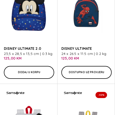
DISNEY ULTIMATE 2.0
DISNEY ULTIMATE
23,5 x 28,5 x 13,5 cm | 0.3 kg
24 x 26.5 x 11.5 cm | 0.2 kg
125,00 KM
125,00 KM
DODAJ U KORPU
DOSTUPNO UZ PROVJERU
-30%