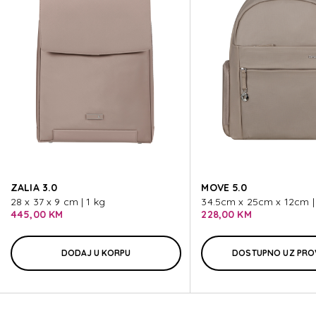
4PACK
4PACK
4PACK
4PACK
ZALIA 3.0
MOVE 5.0
4PACK
28 x 37 x 9 cm | 1 kg
34.5cm x 25cm x 12cm | 
445,00 KM
228,00 KM
DODAJ U KORPU
DOSTUPNO UZ PRO