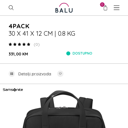
0
4PACK
30 X 41 X 12 CM | 0.8 KG
(0)
DOSTUPNO
331,00 KM
Detalji proizvoda