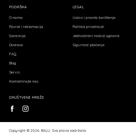
PODRŠKA
LEGAL
O nama
Uslovi i pravila korištenja
Povrat i reklamacija
Politika privatnosti
Garancija
Jednostrani raskid ugovora
Dostava
Sigurnost plaćanja
FAQ
Blog
Servis
Kontaktirajte nas
DRUŠTVENE MREŽE
Copyright © 2026. BALU. Sva prava zadržana.