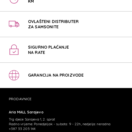
KM
OVLAŠTENI DISTRIBUTER
ZA SAMSONITE
SIGURNO PLAĆANJE
NA RATE
GARANCIJA NA PROIZVODE
PRODAVNICE
Aria MALL Sarajevo
Trg djece Sarajeva 1, 2. sprat
Radno vrijeme: Ponedjeljak - subota: 9 - 22h, nedjelja: neradna
+387 33 205 144