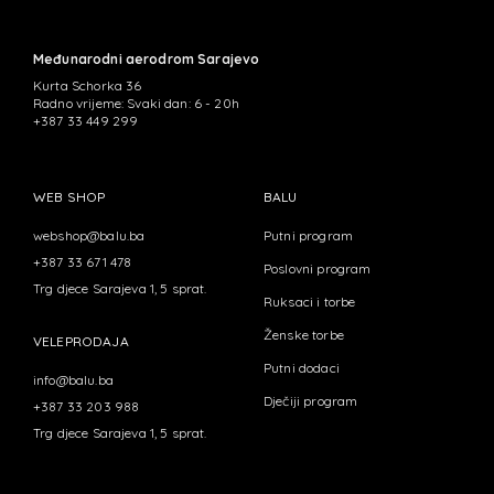
Međunarodni aerodrom Sarajevo
Kurta Schorka 36
Radno vrijeme: Svaki dan: 6 - 20h
+387 33 449 299
WEB SHOP
BALU
webshop@balu.ba
Putni program
+387 33 671 478
Poslovni program
Trg djece Sarajeva 1, 5 sprat.
Ruksaci i torbe
Ženske torbe
VELEPRODAJA
Putni dodaci
info@balu.ba
Dječiji program
+387 33 203 988
Trg djece Sarajeva 1, 5 sprat.