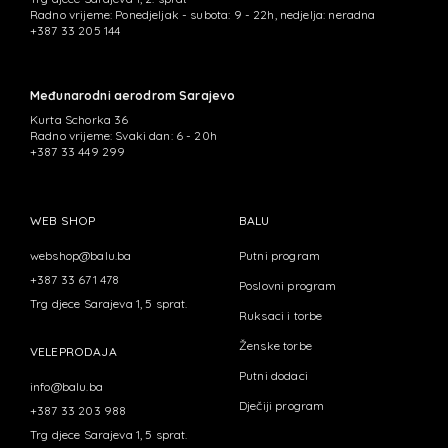
Radno vrijeme: Ponedjeljak - subota: 9 - 22h, nedjelja: neradna
+387 33 205 144
Međunarodni aerodrom Sarajevo
Kurta Schorka 36
Radno vrijeme: Svaki dan: 6 - 20h
+387 33 449 299
WEB SHOP
BALU
webshop@balu.ba
Putni program
+387 33 671 478
Poslovni program
Trg djece Sarajeva 1, 5 sprat.
Ruksaci i torbe
Ženske torbe
VELEPRODAJA
Putni dodaci
info@balu.ba
Dječiji program
+387 33 203 988
Trg djece Sarajeva 1, 5 sprat.