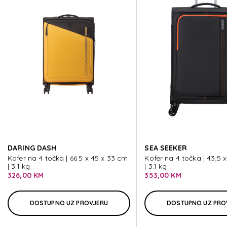
SOUNDBOX
SOUNDBOX
SOUNDBOX
SOUNDBOX
DARING DASH
SEA SEEKER
SOUNDBOX
Kofer na 4 točka | 66.5 x 45 x 33 cm
Kofer na 4 točka | 43,5 
| 3.1 kg
| 3.1 kg
326,00 KM
353,00 KM
DOSTUPNO UZ PROVJERU
DOSTUPNO UZ PRO