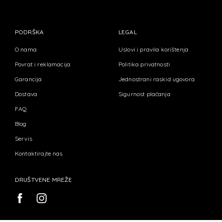
PODRŠKA
LEGAL
O nama
Uslovi i pravila korištenja
Povrat i reklamacija
Politika privatnosti
Garancija
Jednostrani raskid ugovora
Dostava
Sigurnost plaćanja
FAQ
Blog
Servis
Kontaktirajte nas
DRUŠTVENE MREŽE