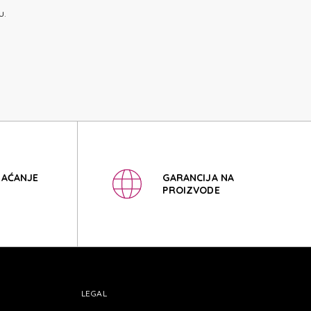
E 3.0
u.
E 3.0
LAĆANJE
GARANCIJA NA
PROIZVODE
LEGAL