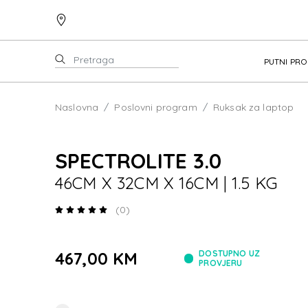
PUTNI PR
Naslovna
Poslovni program
Ruksak za laptop
SPECTROLITE 3.0
46CM X 32CM X 16CM | 1.5 KG
(0)
467,00 KM
DOSTUPNO UZ
PROVJERU