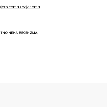
E 3.0
jernicama i ocjenama
.
TNO NEMA RECENZIJA.
E 3.0