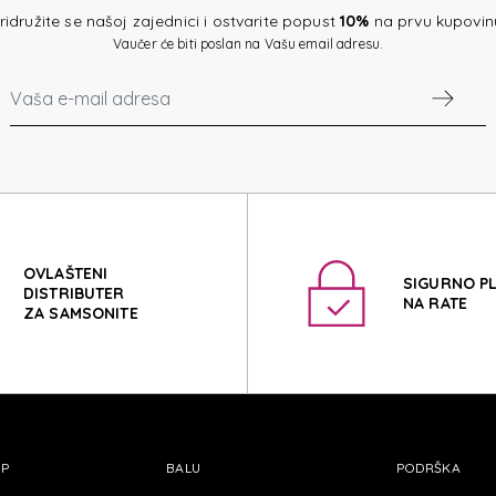
ROLIT
ridružite se našoj zajednici i ostvarite popust
10%
na prvu kupovin
Vaučer će biti poslan na Vašu email adresu.
ROLIT
OVLAŠTENI
SIGURNO P
DISTRIBUTER
NA RATE
ZA SAMSONITE
OP
BALU
PODRŠKA