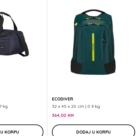
ECODIVER
7 kg
32 x 45 x 20 cm | 0.9 kg
364,00 KM
 U KORPU
DODAJ U KORPU