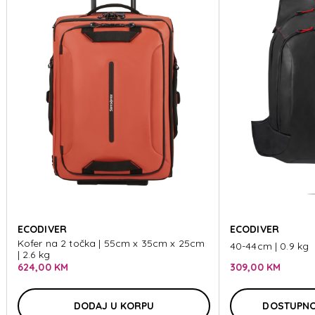
ECODIVER
ECODIVER
Kofer na 2 točka | 55cm x 35cm x 25cm
40-44cm | 0.9 kg
| 2.6 kg
624,00 KM
309,00 KM
DODAJ U KORPU
DOSTUPNO