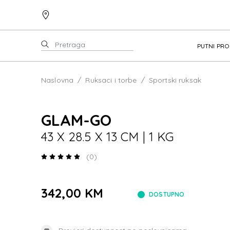
PUTNI PR
Naslovna
Ruksaci i torbe
Sportski ruksak
GLAM-GO
43 X 28.5 X 13 CM | 1 KG
(0)
342,00 KM
DOSTUPNO