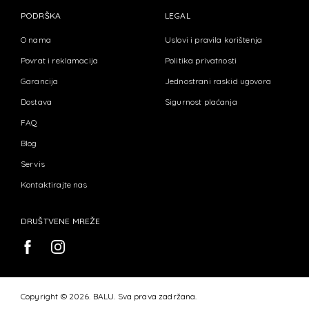
PODRŠKA
LEGAL
O nama
Uslovi i pravila korištenja
Povrat i reklamacija
Politika privatnosti
Garancija
Jednostrani raskid ugovora
Dostava
Sigurnost plaćanja
FAQ
Blog
Servis
Kontaktirajte nas
DRUŠTVENE MREŽE
Copyright © 2026. BALU. Sva prava zadržana.