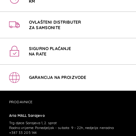
KM
OVLAŠTENI DISTRIBUTER
ZA SAMSONITE
SIGURNO PLAĆANJE
NA RATE
GARANCIJA NA PROIZVODE
PRODAVNICE
Aria MALL Sarajevo
Trg djece Sarajeva 1, 2. sprat
Radno vrijeme: Ponedjeljak - subota: 9 - 22h, nedjelja: neradna
+387 33 205 144