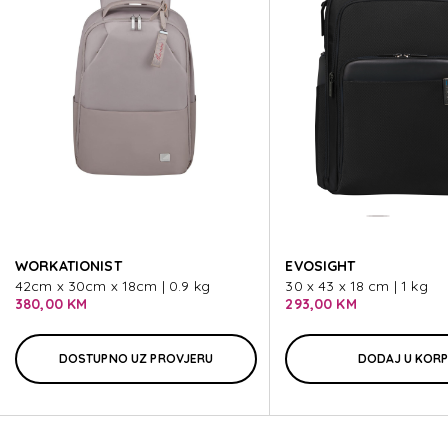
MYSIGH
MYSIGH
MYSIGH
MYSIGH
WORKATIONIST
EVOSIGHT
MYSIGH
42cm x 30cm x 18cm | 0.9 kg
30 x 43 x 18 cm | 1 kg
380,00 KM
293,00 KM
DOSTUPNO UZ PROVJERU
DODAJ U KOR