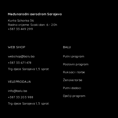
Međunarodni aerodrom Sarajevo
Kurta Schorka 36
Radno vrijeme: Svaki dan: 6 - 20h
+387 33 449 299
WEB SHOP
BALU
webshop@balu.ba
Putni program
+387 33 671 478
Poslovni program
Trg djece Sarajeva 1, 5 sprat.
Ruksaci i torbe
Ženske torbe
VELEPRODAJA
Putni dodaci
info@balu.ba
Dječiji program
+387 33 203 988
Trg djece Sarajeva 1, 5 sprat.