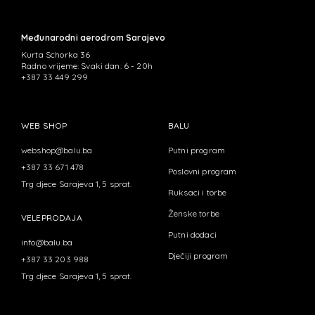
Međunarodni aerodrom Sarajevo
Kurta Schorka 36
Radno vrijeme: Svaki dan: 6 - 20h
+387 33 449 299
WEB SHOP
BALU
webshop@balu.ba
Putni program
+387 33 671 478
Poslovni program
Trg djece Sarajeva 1, 5 sprat.
Ruksaci i torbe
Ženske torbe
VELEPRODAJA
Putni dodaci
info@balu.ba
Dječiji program
+387 33 203 988
Trg djece Sarajeva 1, 5 sprat.