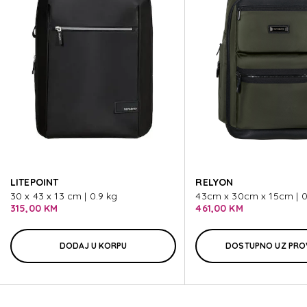
BIZ2GO
BIZ2GO
BIZ2GO
BIZ2GO
LITEPOINT
RELYON
BIZ2GO
30 x 43 x 13 cm | 0.9 kg
43cm x 30cm x 15cm | 0
315,00 KM
461,00 KM
DODAJ U KORPU
DOSTUPNO UZ PRO