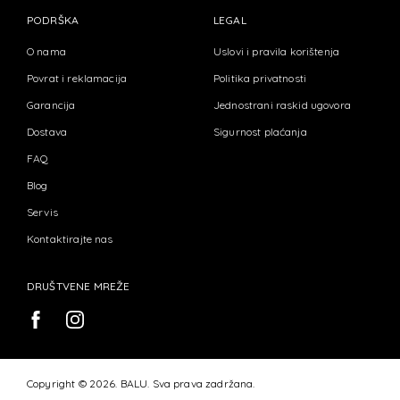
PODRŠKA
LEGAL
O nama
Uslovi i pravila korištenja
Povrat i reklamacija
Politika privatnosti
Garancija
Jednostrani raskid ugovora
Dostava
Sigurnost plaćanja
FAQ
Blog
Servis
Kontaktirajte nas
DRUŠTVENE MREŽE
Copyright © 2026. BALU. Sva prava zadržana.