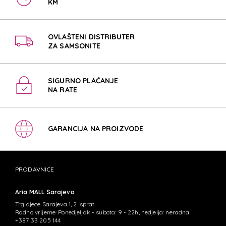
KM
OVLAŠTENI DISTRIBUTER
ZA SAMSONITE
SIGURNO PLAĆANJE
NA RATE
GARANCIJA NA PROIZVODE
PRODAVNICE
Aria MALL Sarajevo
Trg djece Sarajeva 1, 2. sprat
Radno vrijeme: Ponedjeljak - subota: 9 - 22h, nedjelja: neradna
+387 33 205 144