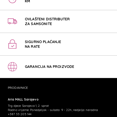
KM
OVLAŠTENI DISTRIBUTER
ZA SAMSONITE
SIGURNO PLAĆANJE
NA RATE
GARANCIJA NA PROIZVODE
PRODAVNICE
Aria MALL Sarajevo
Trg djece Sarajeva 1, 2. sprat
Radno vrijeme: Ponedjeljak - subota: 9 - 22h, nedjelja: neradna
+387 33 205 144