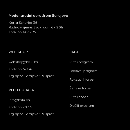
Međunarodni aerodrom Sarajevo
Kurta Schorka 36
Radno vrijeme: Svaki dan: 6 - 20h
+387 33 449 299
WEB SHOP
BALU
webshop@balu.ba
Putni program
+387 33 671 478
Poslovni program
Trg djece Sarajeva 1, 5 sprat.
Ruksaci i torbe
Ženske torbe
VELEPRODAJA
Putni dodaci
info@balu.ba
Dječiji program
+387 33 203 988
Trg djece Sarajeva 1, 5 sprat.