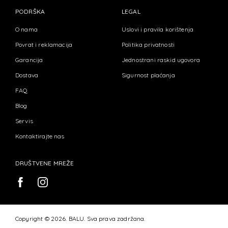
PODRŠKA
LEGAL
O nama
Uslovi i pravila korištenja
Povrat i reklamacija
Politika privatnosti
Garancija
Jednostrani raskid ugovora
Dostava
Sigurnost plaćanja
FAQ
Blog
Servis
Kontaktirajte nas
DRUŠTVENE MREŽE
Copyright © 2026. BALU. Sva prava zadržana.