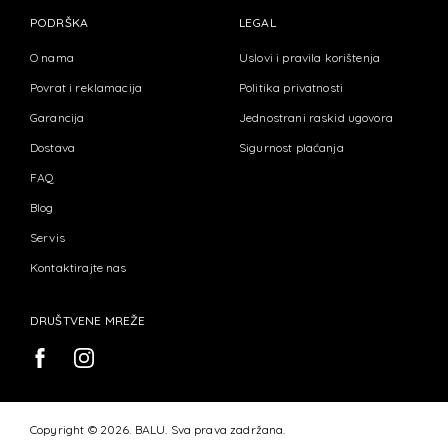
PODRŠKA
LEGAL
O nama
Uslovi i pravila korištenja
Povrat i reklamacija
Politika privatnosti
Garancija
Jednostrani raskid ugovora
Dostava
Sigurnost plaćanja
FAQ
Blog
Servis
Kontaktirajte nas
DRUŠTVENE MREŽE
Copyright © 2026. BALU. Sva prava zadržana.