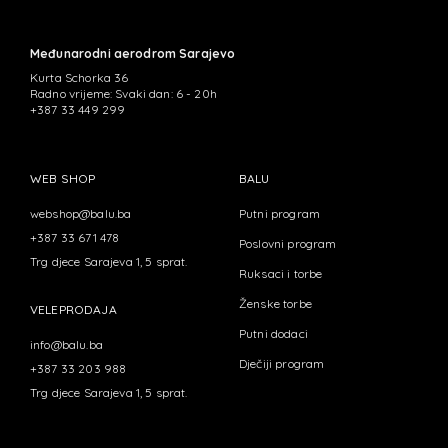
Međunarodni aerodrom Sarajevo
Kurta Schorka 36
Radno vrijeme: Svaki dan: 6 - 20h
+387 33 449 299
WEB SHOP
BALU
webshop@balu.ba
Putni program
+387 33 671 478
Poslovni program
Trg djece Sarajeva 1, 5 sprat.
Ruksaci i torbe
Ženske torbe
VELEPRODAJA
Putni dodaci
info@balu.ba
Dječiji program
+387 33 203 988
Trg djece Sarajeva 1, 5 sprat.