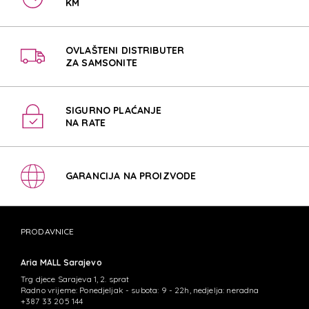
KM
OVLAŠTENI DISTRIBUTER
ZA SAMSONITE
SIGURNO PLAĆANJE
NA RATE
GARANCIJA NA PROIZVODE
PRODAVNICE
Aria MALL Sarajevo
Trg djece Sarajeva 1, 2. sprat
Radno vrijeme: Ponedjeljak - subota: 9 - 22h, nedjelja: neradna
+387 33 205 144