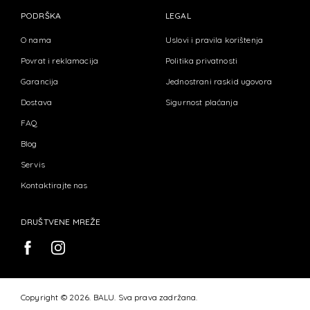
PODRŠKA
LEGAL
O nama
Uslovi i pravila korištenja
Povrat i reklamacija
Politika privatnosti
Garancija
Jednostrani raskid ugovora
Dostava
Sigurnost plaćanja
FAQ
Blog
Servis
Kontaktirajte nas
DRUŠTVENE MREŽE
Copyright © 2026. BALU. Sva prava zadržana.