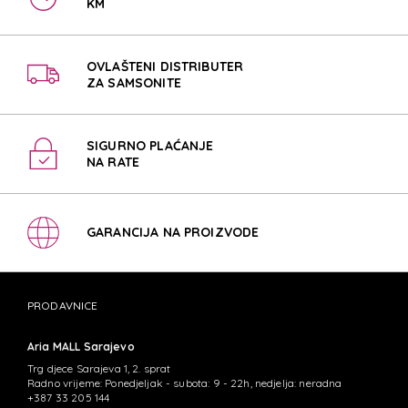
KM
OVLAŠTENI DISTRIBUTER
ZA SAMSONITE
SIGURNO PLAĆANJE
NA RATE
GARANCIJA NA PROIZVODE
PRODAVNICE
Aria MALL Sarajevo
Trg djece Sarajeva 1, 2. sprat
Radno vrijeme: Ponedjeljak - subota: 9 - 22h, nedjelja: neradna
+387 33 205 144