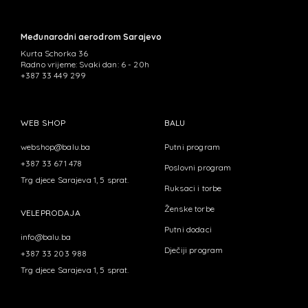
Međunarodni aerodrom Sarajevo
Kurta Schorka 36
Radno vrijeme: Svaki dan: 6 - 20h
+387 33 449 299
WEB SHOP
BALU
webshop@balu.ba
Putni program
+387 33 671 478
Poslovni program
Trg djece Sarajeva 1, 5 sprat.
Ruksaci i torbe
Ženske torbe
VELEPRODAJA
Putni dodaci
info@balu.ba
Dječiji program
+387 33 203 988
Trg djece Sarajeva 1, 5 sprat.