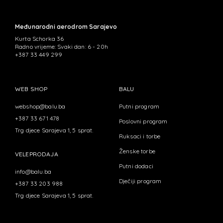
Međunarodni aerodrom Sarajevo
Kurta Schorka 36
Radno vrijeme: Svaki dan: 6 - 20h
+387 33 449 299
WEB SHOP
BALU
webshop@balu.ba
Putni program
+387 33 671 478
Poslovni program
Trg djece Sarajeva 1, 5 sprat.
Ruksaci i torbe
Ženske torbe
VELEPRODAJA
Putni dodaci
info@balu.ba
Dječiji program
+387 33 203 988
Trg djece Sarajeva 1, 5 sprat.