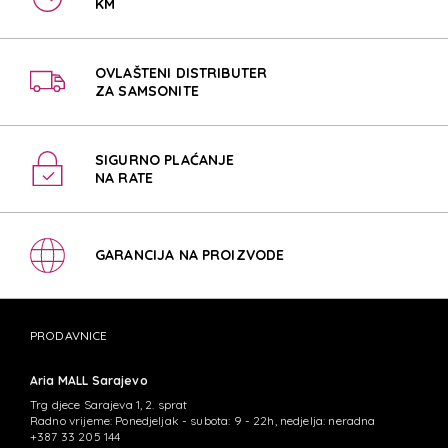
KM
OVLAŠTENI DISTRIBUTER
ZA SAMSONITE
SIGURNO PLAĆANJE
NA RATE
GARANCIJA NA PROIZVODE
PRODAVNICE
Aria MALL Sarajevo
Trg djece Sarajeva 1, 2. sprat
Radno vrijeme: Ponedjeljak - subota: 9 - 22h, nedjelja: neradna
+387 33 205 144