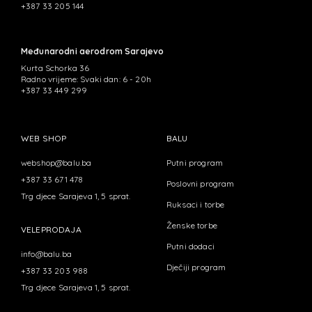
+387 33 205 144
Međunarodni aerodrom Sarajevo
Kurta Schorka 36
Radno vrijeme: Svaki dan: 6 - 20h
+387 33 449 299
WEB SHOP
BALU
webshop@balu.ba
Putni program
+387 33 671 478
Poslovni program
Trg djece Sarajeva 1, 5 sprat.
Ruksaci i torbe
Ženske torbe
VELEPRODAJA
Putni dodaci
info@balu.ba
Dječiji program
+387 33 203 988
Trg djece Sarajeva 1, 5 sprat.