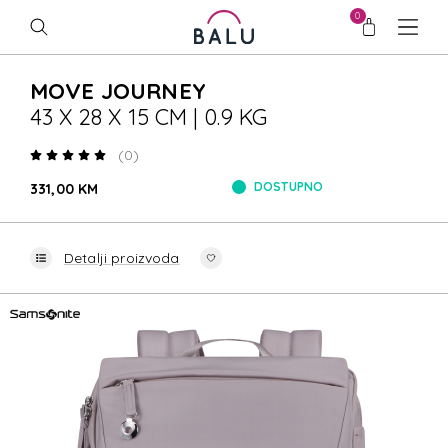
0
MOVE JOURNEY
43 X 28 X 15 CM | 0.9 KG
(0)
DOSTUPNO
331,00 KM
Detalji proizvoda