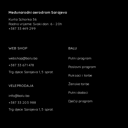
Međunarodni aerodrom Sarajevo
Kurta Schorka 36
Radno vrijeme: Svaki dan: 6 - 20h
+387 33 449 299
WEB SHOP
BALU
webshop@balu.ba
Putni program
+387 33 671 478
Poslovni program
Trg djece Sarajeva 1, 5 sprat.
Ruksaci i torbe
Ženske torbe
VELEPRODAJA
Putni dodaci
info@balu.ba
Dječiji program
+387 33 203 988
Trg djece Sarajeva 1, 5 sprat.