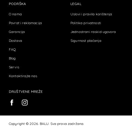
PODRŠKA
LEGAL
O nama
Uslovi i pravila korištenja
Povrat i reklamacija
Politika privatnosti
Garancija
Jednostrani raskid ugovora
Dostava
Sigurnost plaćanja
FAQ
Blog
Servis
Kontaktirajte nas
DRUŠTVENE MREŽE
Copyright © 2026. BALU. Sva prava zadržana.