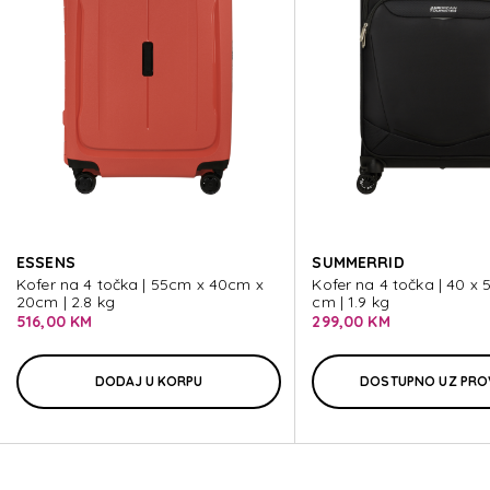
ATTRI
ATTRI
ATTRI
ATTRI
ESSENS
SUMMERRID
ATTRI
Kofer na 4 točka | 55cm x 40cm x
Kofer na 4 točka | 40 x 
20cm | 2.8 kg
cm | 1.9 kg
516,00 KM
299,00 KM
DODAJ U KORPU
DOSTUPNO UZ PRO