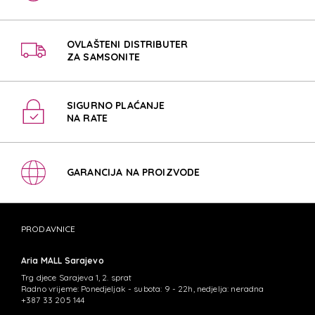
OVLAŠTENI DISTRIBUTER
ZA SAMSONITE
SIGURNO PLAĆANJE
NA RATE
GARANCIJA NA PROIZVODE
PRODAVNICE
Aria MALL Sarajevo
Trg djece Sarajeva 1, 2. sprat
Radno vrijeme: Ponedjeljak - subota: 9 - 22h, nedjelja: neradna
+387 33 205 144