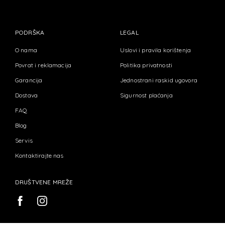
PODRŠKA
LEGAL
O nama
Uslovi i pravila korištenja
Povrat i reklamacija
Politika privatnosti
Garancija
Jednostrani raskid ugovora
Dostava
Sigurnost plaćanja
FAQ
Blog
Servis
Kontaktirajte nas
DRUŠTVENE MREŽE