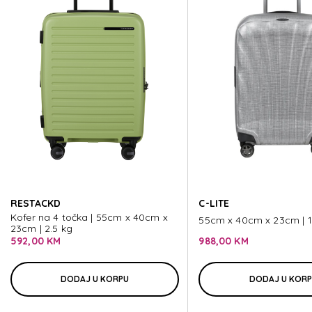
ESSENS
ESSENS
ESSENS
ESSENS
RESTACKD
C-LITE
ESSENS
Kofer na 4 točka | 55cm x 40cm x
55cm x 40cm x 23cm | 1
23cm | 2.5 kg
592,00 KM
988,00 KM
DODAJ U KORPU
DODAJ U KOR