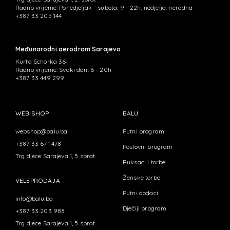
Radno vrijeme: Ponedjeljak - subota: 9 - 22h, nedjelja: neradna
+387 33 205 144
Međunarodni aerodrom Sarajevo
Kurta Schorka 36
Radno vrijeme: Svaki dan: 6 - 20h
+387 33 449 299
WEB SHOP
BALU
webshop@balu.ba
Putni program
+387 33 671 478
Poslovni program
Trg djece Sarajeva 1, 5 sprat.
Ruksaci i torbe
Ženske torbe
VELEPRODAJA
Putni dodaci
info@balu.ba
Dječiji program
+387 33 203 988
Trg djece Sarajeva 1, 5 sprat.