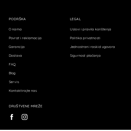
PODRŠKA
LEGAL
O nama
Uslovi i pravila korištenja
Povrat i reklamacija
Politika privatnosti
Garancija
Jednostrani raskid ugovora
Dostava
Sigurnost plaćanja
FAQ
Blog
Servis
Kontaktirajte nas
DRUŠTVENE MREŽE