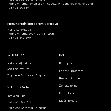
Radno vrijeme: Ponedjeljak - subota: 9 - 22h, nedjelja: neradna
+387 33 205 144
Međunarodni aerodrom Sarajevo
Kurta Schorka 36
Radno vrijeme: Svaki dan: 6 - 20h
+387 33 449 299
WEB SHOP
BALU
webshop@balu.ba
Putni program
+387 33 671 478
Poslovni program
Trg djece Sarajeva 1, 5 sprat.
Ruksaci i torbe
Ženske torbe
VELEPRODAJA
Putni dodaci
info@balu.ba
Dječiji program
+387 33 203 988
Trg djece Sarajeva 1, 5 sprat.