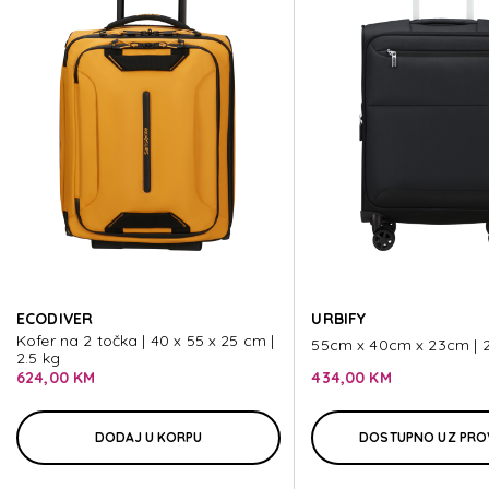
S'CUR
S'CUR
S'CUR
S'CUR
ECODIVER
URBIFY
S'CUR
Kofer na 2 točka | 40 x 55 x 25 cm |
55cm x 40cm x 23cm | 2
2.5 kg
624,00 KM
434,00 KM
DODAJ U KORPU
DOSTUPNO UZ PRO