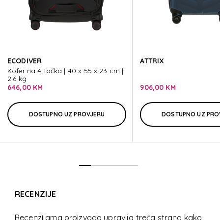
C-LITE
C-LITE
ECODIVER
ATTRIX
C-LITE
Kofer na 4 točka | 40 x 55 x 23 cm |
2.6 kg
646,00 KM
906,00 KM
DOSTUPNO UZ PROVJERU
DOSTUPNO UZ PRO
RECENZIJE
Recenzijama proizvoda upravlja treća strana kako