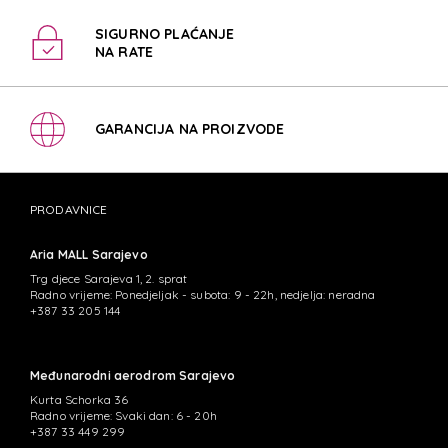
SIGURNO PLAĆANJE
NA RATE
GARANCIJA NA PROIZVODE
PRODAVNICE
Aria MALL Sarajevo
Trg djece Sarajeva 1, 2. sprat
Radno vrijeme: Ponedjeljak - subota: 9 - 22h, nedjelja: neradna
+387 33 205 144
Međunarodni aerodrom Sarajevo
Kurta Schorka 36
Radno vrijeme: Svaki dan: 6 - 20h
+387 33 449 299