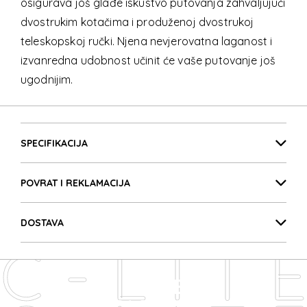
osigurava još glađe iskustvo putovanja zahvaljujući
dvostrukim kotačima i produženoj dvostrukoj
teleskopskoj ručki. Njena nevjerovatna laganost i
izvanredna udobnost učinit će vaše putovanje još
ugodnijim.
C-LITE
Detalji proizvoda
C-LITE
SPECIFIKACIJA
POVRAT I REKLAMACIJA
C-LITE
DOSTAVA
C-LITE
C-LITE