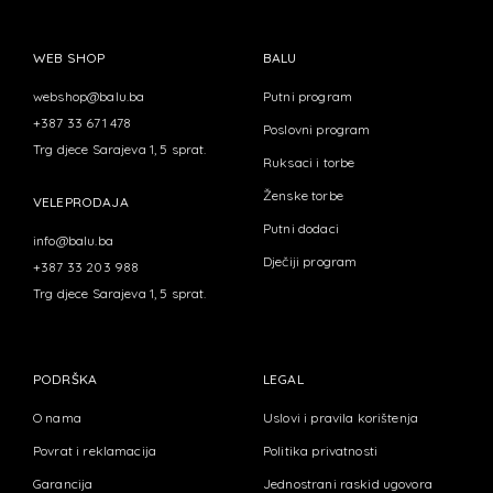
WEB SHOP
BALU
webshop@balu.ba
Putni program
+387 33 671 478
Poslovni program
Trg djece Sarajeva 1, 5 sprat.
Ruksaci i torbe
Ženske torbe
VELEPRODAJA
Putni dodaci
info@balu.ba
Dječiji program
+387 33 203 988
Trg djece Sarajeva 1, 5 sprat.
PODRŠKA
LEGAL
O nama
Uslovi i pravila korištenja
Povrat i reklamacija
Politika privatnosti
Garancija
Jednostrani raskid ugovora