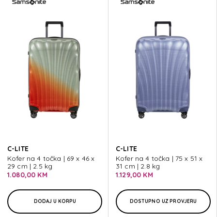
C-LITE
C-LITE
Kofer na 4 točka | 69 x 46 x
Kofer na 4 točka | 75 x 51 x
29 cm | 2.5 kg
31 cm | 2.8 kg
1.080,00 KM
1.129,00 KM
DODAJ U KORPU
DOSTUPNO UZ PROVJERU