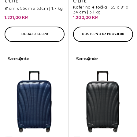
C-LITE
C-LITE
Kofer na 4 točka | 55 x 81 x
81cm x 55cm x 33cm | 1.7 kg
34 cm | 3.1 kg
1.221,00 KM
1.200,00 KM
DODAJ U KORPU
DOSTUPNO UZ PROVJERU