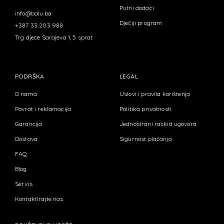
Putni dodaci
info@balu.ba
Dječiji program
+387 33 203 988
Trg djece Sarajeva 1, 5 sprat.
PODRŠKA
LEGAL
O nama
Uslovi i pravila korištenja
Povrat i reklamacija
Politika privatnosti
Garancija
Jednostrani raskid ugovora
Dostava
Sigurnost plaćanja
FAQ
Blog
Servis
Kontaktirajte nas