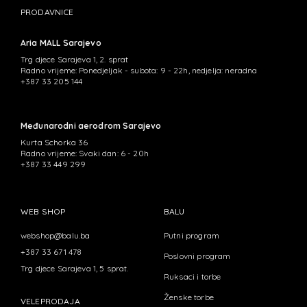
PRODAVNICE
Aria MALL Sarajevo
Trg djece Sarajeva 1, 2. sprat
Radno vrijeme: Ponedjeljak - subota: 9 - 22h, nedjelja: neradna
+387 33 205 144
Međunarodni aerodrom Sarajevo
Kurta Schorka 36
Radno vrijeme: Svaki dan: 6 - 20h
+387 33 449 299
WEB SHOP
BALU
webshop@balu.ba
Putni program
+387 33 671 478
Poslovni program
Trg djece Sarajeva 1, 5 sprat.
Ruksaci i torbe
Ženske torbe
VELEPRODAJA