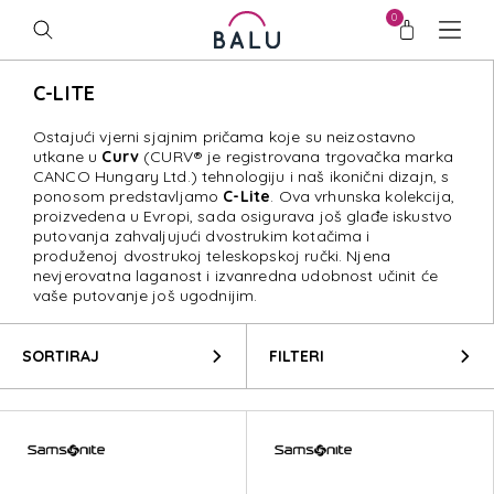
0
C-LITE
Ostajući vjerni sjajnim pričama koje su neizostavno
utkane u
Curv
(CURV® je registrovana trgovačka marka
CANCO Hungary Ltd.) tehnologiju i naš ikonični dizajn, s
ponosom predstavljamo
C-Lite
. Ova vrhunska kolekcija,
proizvedena u Evropi, sada osigurava još glađe iskustvo
putovanja zahvaljujući dvostrukim kotačima i
produženoj dvostrukoj teleskopskoj ručki. Njena
nevjerovatna laganost i izvanredna udobnost učinit će
vaše putovanje još ugodnijim.
SORTIRAJ
FILTERI