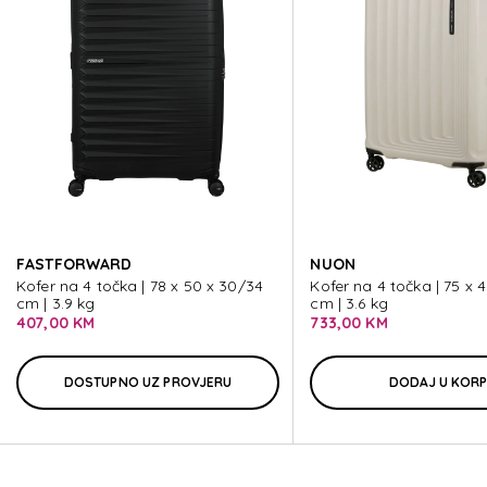
C-LITE
C-LITE
C-LITE
C-LITE
FASTFORWARD
NUON
C-LITE
Kofer na 4 točka | 78 x 50 x 30/34
Kofer na 4 točka | 75 x 
cm | 3.9 kg
cm | 3.6 kg
407,00 KM
733,00 KM
DOSTUPNO UZ PROVJERU
DODAJ U KOR