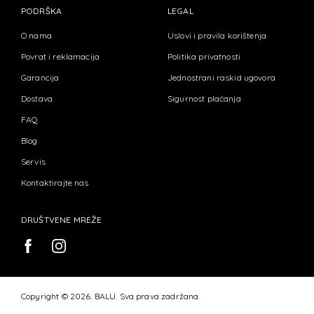
PODRŠKA
LEGAL
O nama
Uslovi i pravila korištenja
Povrat i reklamacija
Politika privatnosti
Garancija
Jednostrani raskid ugovora
Dostava
Sigurnost plaćanja
FAQ
Blog
Servis
Kontaktirajte nas
DRUŠTVENE MREŽE
Copyright © 2026. BALU. Sva prava zadržana.