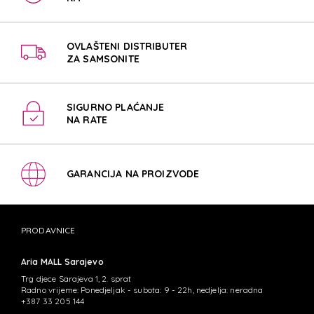
OVLAŠTENI DISTRIBUTER
ZA SAMSONITE
SIGURNO PLAĆANJE
NA RATE
GARANCIJA NA PROIZVODE
PRODAVNICE
Aria MALL Sarajevo
Trg djece Sarajeva 1, 2. sprat
Radno vrijeme: Ponedjeljak - subota: 9 - 22h, nedjelja: neradna
+387 33 205 144