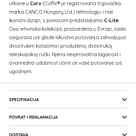
utkane u
Curv
(CURV® je registrovana trgovačka
marka CANCO Hungary Ltd.) tehnologiju i naš
ikonični dizajn, s ponosom predstavljamo
C-Lite
.
Ova vrhunska kolekcija, proizvedena u Evropi, sada
osigurava još glađe iskustvo putovanja zahvaljujući
dvostrukim kotačima i produženoj dvostrukoj
teleskopskoj ručki. Njena nevjerovatna laganost i
izvanredna udobnost učinit će vaše putovanje još
ugodnijim.
C-LITE
Detalji proizvoda
C-LITE
SPECIFIKACIJA
POVRAT I REKLAMACIJA
C-LITE
DOSTAVA