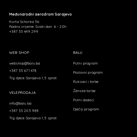
Međunarodni aerodrom Sarajevo
Kurta Schorka 36
Radno vrijeme: Svaki dan: 6 - 20h
+387 33 449 299
WEB SHOP
BALU
webshop@balu.ba
Putni program
+387 33 671 478
Poslovni program
Trg djece Sarajeva 1, 5 sprat.
Ruksaci i torbe
Ženske torbe
VELEPRODAJA
Putni dodaci
info@balu.ba
Dječiji program
+387 33 203 988
Trg djece Sarajeva 1, 5 sprat.