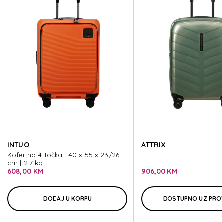
RESTACKD
RESTACKD
RESTACKD
RESTACKD
INTUO
ATTRIX
RESTACKD
Kofer na 4 točka | 40 x 55 x 23/26
cm | 2.7 kg
608,00 KM
906,00 KM
DODAJ U KORPU
DOSTUPNO UZ PRO