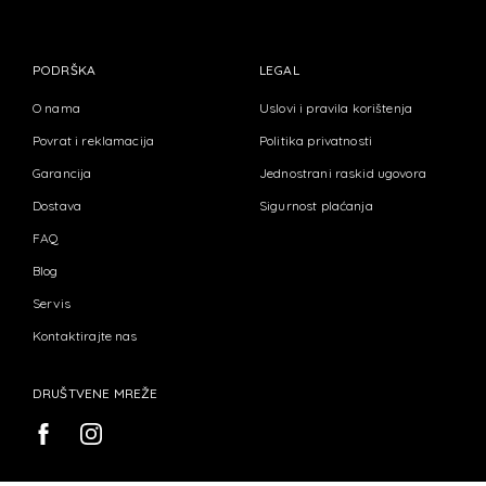
PODRŠKA
LEGAL
O nama
Uslovi i pravila korištenja
Povrat i reklamacija
Politika privatnosti
Garancija
Jednostrani raskid ugovora
Dostava
Sigurnost plaćanja
FAQ
Blog
Servis
Kontaktirajte nas
DRUŠTVENE MREŽE