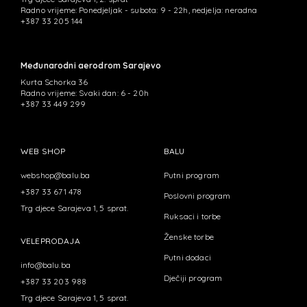
Radno vrijeme: Ponedjeljak - subota: 9 - 22h, nedjelja: neradna
+387 33 205 144
Međunarodni aerodrom Sarajevo
Kurta Schorka 36
Radno vrijeme: Svaki dan: 6 - 20h
+387 33 449 299
WEB SHOP
BALU
webshop@balu.ba
Putni program
+387 33 671 478
Poslovni program
Trg djece Sarajeva 1, 5 sprat.
Ruksaci i torbe
Ženske torbe
VELEPRODAJA
Putni dodaci
info@balu.ba
Dječiji program
+387 33 203 988
Trg djece Sarajeva 1, 5 sprat.