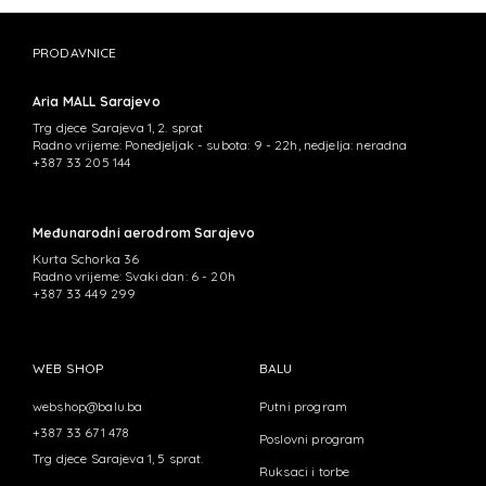
PRODAVNICE
Aria MALL Sarajevo
Trg djece Sarajeva 1, 2. sprat
Radno vrijeme: Ponedjeljak - subota: 9 - 22h, nedjelja: neradna
+387 33 205 144
Međunarodni aerodrom Sarajevo
Kurta Schorka 36
Radno vrijeme: Svaki dan: 6 - 20h
+387 33 449 299
WEB SHOP
BALU
webshop@balu.ba
Putni program
+387 33 671 478
Poslovni program
Trg djece Sarajeva 1, 5 sprat.
Ruksaci i torbe