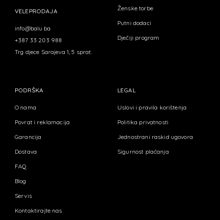
Ženske torbe
VELEPRODAJA
Putni dodaci
info@balu.ba
Dječiji program
+387 33 203 988
Trg djece Sarajeva 1, 5 sprat.
PODRŠKA
LEGAL
O nama
Uslovi i pravila korištenja
Povrat i reklamacija
Politika privatnosti
Garancija
Jednostrani raskid ugovora
Dostava
Sigurnost plaćanja
FAQ
Blog
Servis
Kontaktirajte nas