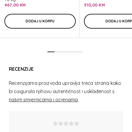
UPSCAPE
467,00 KM
510,00 KM
DODAJ U KORPU
DODAJ U KOR
RECENZIJE
Recenzijama proizvoda upravlja treća strana kako
bi osigurala njihovu autentičnost i usklađenost s
našim smjernicama i ocjenama
.