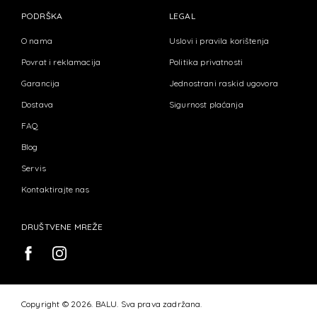
PODRŠKA
LEGAL
O nama
Uslovi i pravila korištenja
Povrat i reklamacija
Politika privatnosti
Garancija
Jednostrani raskid ugovora
Dostava
Sigurnost plaćanja
FAQ
Blog
Servis
Kontaktirajte nas
DRUŠTVENE MREŽE
Copyright © 2026. BALU. Sva prava zadržana.