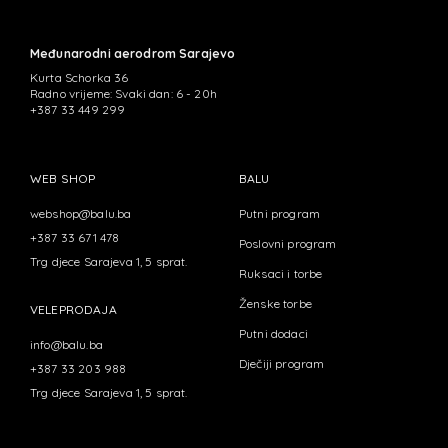
Međunarodni aerodrom Sarajevo
Kurta Schorka 36
Radno vrijeme: Svaki dan: 6 - 20h
+387 33 449 299
WEB SHOP
BALU
webshop@balu.ba
Putni program
+387 33 671 478
Poslovni program
Trg djece Sarajeva 1, 5 sprat.
Ruksaci i torbe
Ženske torbe
VELEPRODAJA
Putni dodaci
info@balu.ba
Dječiji program
+387 33 203 988
Trg djece Sarajeva 1, 5 sprat.