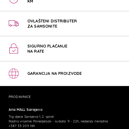
KM
OVLAŠTENI DISTRIBUTER
ZA SAMSONITE
SIGURNO PLAĆANJE
NA RATE
GARANCIJA NA PROIZVODE
PRODAVNICE
Aria MALL Sarajevo
Trg djece Sarajeva 1, 2. sprat
Radno vrijeme: Ponedjeljak - subota: 9 - 22h, nedjelja: neradna
+387 33 205 144