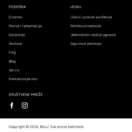
PODRŠKA
LEGAL
O nama
Uslovi i pravila korištenja
Povrat i reklamacija
Politika privatnosti
Garancija
Jednostrani raskid ugovora
Dostava
Sigurnost plaćanja
FAQ
Blog
Servis
Kontaktirajte nas
DRUŠTVENE MREŽE
Copyright © 2026. BALU. Sva prava zadržana.