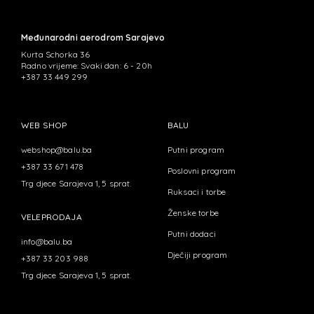
Međunarodni aerodrom Sarajevo
Kurta Schorka 36
Radno vrijeme: Svaki dan: 6 - 20h
+387 33 449 299
WEB SHOP
BALU
webshop@balu.ba
Putni program
+387 33 671 478
Poslovni program
Trg djece Sarajeva 1, 5 sprat.
Ruksaci i torbe
Ženske torbe
VELEPRODAJA
Putni dodaci
info@balu.ba
Dječiji program
+387 33 203 988
Trg djece Sarajeva 1, 5 sprat.