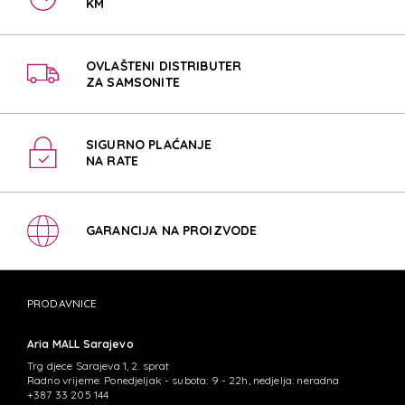
KM
OVLAŠTENI DISTRIBUTER
ZA SAMSONITE
SIGURNO PLAĆANJE
NA RATE
GARANCIJA NA PROIZVODE
PRODAVNICE
Aria MALL Sarajevo
Trg djece Sarajeva 1, 2. sprat
Radno vrijeme: Ponedjeljak - subota: 9 - 22h, nedjelja: neradna
+387 33 205 144