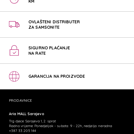
KM
OVLAŠTENI DISTRIBUTER
ZA SAMSONITE
SIGURNO PLAĆANJE
NA RATE
GARANCIJA NA PROIZVODE
PRODAVNICE
Aria MALL Sarajevo
Trg djece Sarajeva 1, 2. sprat
Radno vrijeme: Ponedjeljak - subota: 9 - 22h, nedjelja: neradna
+387 33 205 144