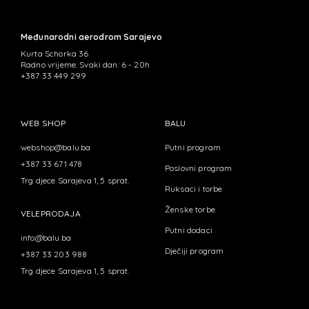
Međunarodni aerodrom Sarajevo
Kurta Schorka 36
Radno vrijeme: Svaki dan: 6 - 20h
+387 33 449 299
WEB SHOP
BALU
webshop@balu.ba
Putni program
+387 33 671 478
Poslovni program
Trg djece Sarajeva 1, 5 sprat.
Ruksaci i torbe
Ženske torbe
VELEPRODAJA
Putni dodaci
info@balu.ba
Dječiji program
+387 33 203 988
Trg djece Sarajeva 1, 5 sprat.