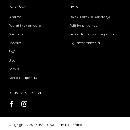
PODRŠKA
LEGAL
O nama
Uslovi i pravila korištenja
Povrat i reklamacija
Politika privatnosti
Garancija
Jednostrani raskid ugovora
Dostava
Sigurnost plaćanja
FAQ
Blog
Servis
Kontaktirajte nas
DRUŠTVENE MREŽE
Copyright © 2026. BALU. Sva prava zadržana.