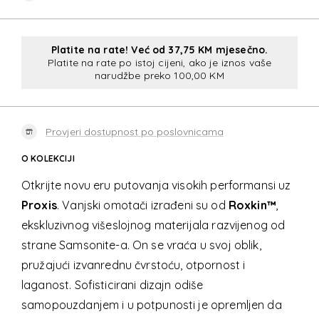
Platite na rate! Već od 37,75 KM mjesečno.
Platite na rate po istoj cijeni, ako je iznos vaše
narudžbe preko 100,00 KM
Provjeri dostupnost po poslovnicama
O KOLEKCIJI
Otkrijte novu eru putovanja visokih performansi uz
Proxis
. Vanjski omotači izrađeni su od
Roxkin™
,
ekskluzivnog višeslojnog materijala razvijenog od
strane Samsonite-a. On se vraća u svoj oblik,
pružajući izvanrednu čvrstoću, otpornost i
laganost. Sofisticirani dizajn odiše
samopouzdanjem i u potpunosti je opremljen da