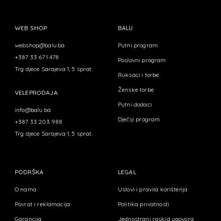
WEB SHOP
BALU
webshop@balu.ba
Putni program
+387 33 671 478
Poslovni program
Trg djece Sarajeva 1, 5 sprat.
Ruksaci i torbe
Ženske torbe
VELEPRODAJA
Putni dodaci
info@balu.ba
Dječiji program
+387 33 203 988
Trg djece Sarajeva 1, 5 sprat.
PODRŠKA
LEGAL
O nama
Uslovi i pravila korištenja
Povrat i reklamacija
Politika privatnosti
Garancija
Jednostrani raskid ugovora