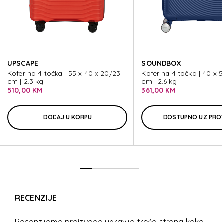
PROXIS
PROXIS
UPSCAPE
SOUNDBOX
PROXIS
Kofer na 4 točka | 55 x 40 x 20/23
Kofer na 4 točka | 40 x 
cm | 2.3 kg
cm | 2.6 kg
510,00 KM
361,00 KM
DODAJ U KORPU
DOSTUPNO UZ PRO
RECENZIJE
Recenzijama proizvoda upravlja treća strana kako