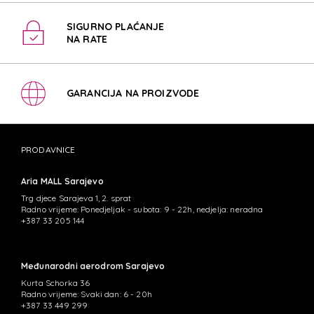
SIGURNO PLAĆANJE
NA RATE
GARANCIJA NA PROIZVODE
PRODAVNICE
Aria MALL Sarajevo
Trg djece Sarajeva 1, 2. sprat
Radno vrijeme: Ponedjeljak - subota: 9 - 22h, nedjelja: neradna
+387 33 205 144
Međunarodni aerodrom Sarajevo
Kurta Schorka 36
Radno vrijeme: Svaki dan: 6 - 20h
+387 33 449 299