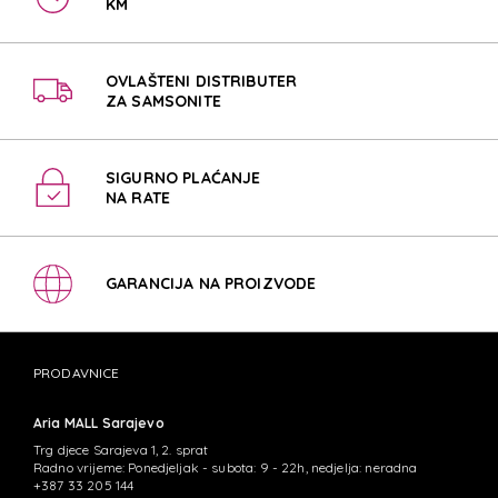
KM
OVLAŠTENI DISTRIBUTER
ZA SAMSONITE
SIGURNO PLAĆANJE
NA RATE
GARANCIJA NA PROIZVODE
PRODAVNICE
Aria MALL Sarajevo
Trg djece Sarajeva 1, 2. sprat
Radno vrijeme: Ponedjeljak - subota: 9 - 22h, nedjelja: neradna
+387 33 205 144