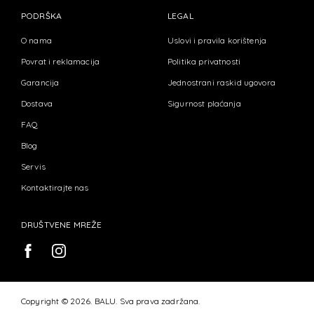
PODRŠKA
LEGAL
O nama
Uslovi i pravila korištenja
Povrat i reklamacija
Politika privatnosti
Garancija
Jednostrani raskid ugovora
Dostava
Sigurnost plaćanja
FAQ
Blog
Servis
Kontaktirajte nas
DRUŠTVENE MREŽE
Copyright © 2026. BALU. Sva prava zadržana.