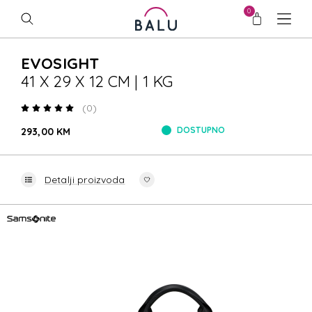
0
EVOSIGHT
41 X 29 X 12 CM | 1 KG
(0)
DOSTUPNO
293,00 KM
Detalji proizvoda