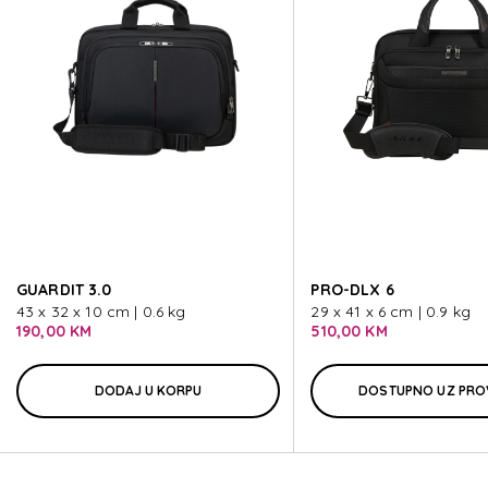
EVOSIGH
EVOSIGH
EVOSIGH
EVOSIGH
GUARDIT 3.0
PRO-DLX 6
EVOSIGH
43 x 32 x 10 cm | 0.6 kg
29 x 41 x 6 cm | 0.9 kg
190,00 KM
510,00 KM
DODAJ U KORPU
DOSTUPNO UZ PRO