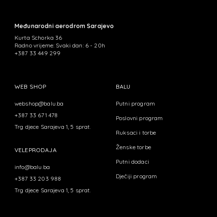
Međunarodni aerodrom Sarajevo
Kurta Schorka 36
Radno vrijeme: Svaki dan: 6 - 20h
+387 33 449 299
WEB SHOP
BALU
webshop@balu.ba
Putni program
+387 33 671 478
Poslovni program
Trg djece Sarajeva 1, 5 sprat.
Ruksaci i torbe
Ženske torbe
VELEPRODAJA
Putni dodaci
info@balu.ba
Dječiji program
+387 33 203 988
Trg djece Sarajeva 1, 5 sprat.