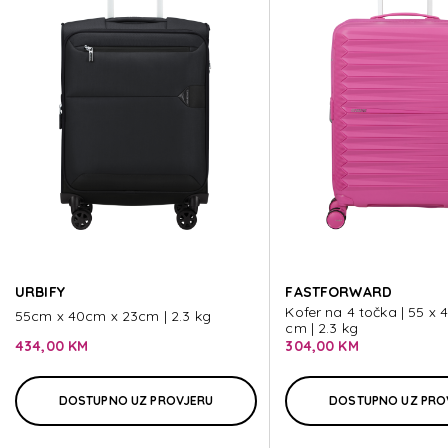
ESSENS
ESSENS
ESSENS
ESSENS
URBIFY
FASTFORWARD
ESSENS
Kofer na 4 točka | 55 x 
55cm x 40cm x 23cm | 2.3 kg
cm | 2.3 kg
434,00 KM
304,00 KM
DOSTUPNO UZ PROVJERU
DOSTUPNO UZ PRO