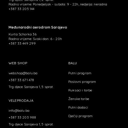
Radno vrijeme: Ponedjeljak - subota: 9 - 22h, nedjelja: neradna
+387 33 205 144
Međunarodni aerodrom Sarajevo
Kurta Schorka 36
Radno vrijeme: Svaki dan: 6 - 20h
+387 33 449 299
WEB SHOP
BALU
webshop@balu.ba
Putni program
+387 33 671 478
Poslovni program
Trg djece Sarajeva 1, 5 sprat.
Ruksaci i torbe
Ženske torbe
VELEPRODAJA
Putni dodaci
info@balu.ba
Dječiji program
+387 33 203 988
Trg djece Sarajeva 1, 5 sprat.