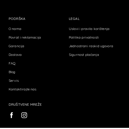
PODRŠKA
LEGAL
O nama
Uslovi i pravila korištenja
Povrat i reklamacija
Politika privatnosti
Garancija
Jednostrani raskid ugovora
Dostava
Sigurnost plaćanja
FAQ
Blog
Servis
Kontaktirajte nas
DRUŠTVENE MREŽE