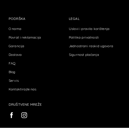
PODRŠKA
LEGAL
O nama
Uslovi i pravila korištenja
Povrat i reklamacija
Politika privatnosti
Garancija
Jednostrani raskid ugovora
Dostava
Sigurnost plaćanja
FAQ
Blog
Servis
Kontaktirajte nas
DRUŠTVENE MREŽE