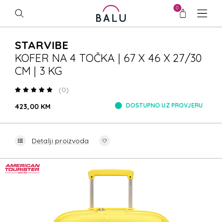
0
STARVIBE
KOFER NA 4 TOČKA | 67 X 46 X 27/30
CM | 3 KG
(0)
DOSTUPNO UZ PROVJERU
423,00 KM
Detalji proizvoda