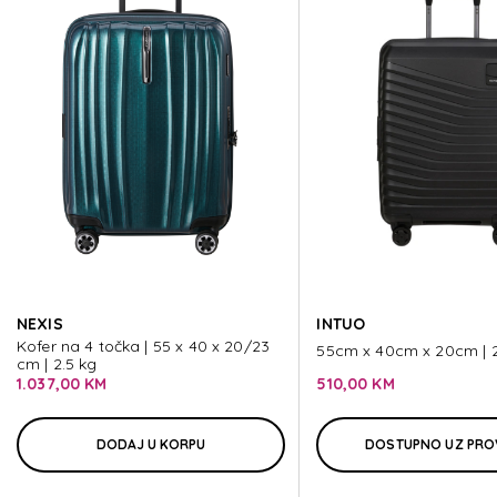
STARVIBE
STARVIBE
STARVIBE
STARVIBE
NEXIS
INTUO
STARVIBE
Kofer na 4 točka | 55 x 40 x 20/23
55cm x 40cm x 20cm | 2
cm | 2.5 kg
1.037,00 KM
510,00 KM
DODAJ U KORPU
DOSTUPNO UZ PRO