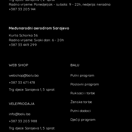
Radno vrijeme: Ponedjeljak - subota: 9 - 22h, nedjelja: neradna
+387 33 205 144
Međunarodni aerodrom Sarajevo
Kurta Schorka 36
Radno vrijeme: Svaki dan: 6 - 20h
+387 33 449 299
WEB SHOP
BALU
webshop@balu.ba
Putni program
+387 33 671 478
Poslovni program
Trg djece Sarajeva 1, 5 sprat.
Ruksaci i torbe
Ženske torbe
VELEPRODAJA
Putni dodaci
info@balu.ba
Dječiji program
+387 33 203 988
Trg djece Sarajeva 1, 5 sprat.