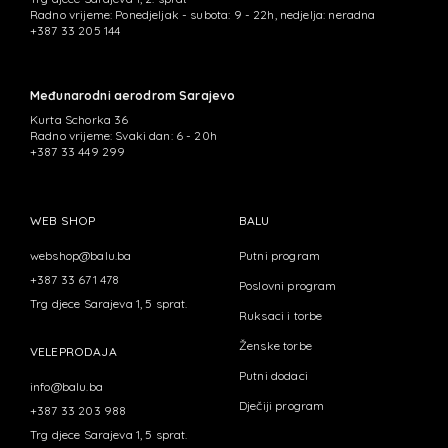
Radno vrijeme: Ponedjeljak - subota: 9 - 22h, nedjelja: neradna
+387 33 205 144
Međunarodni aerodrom Sarajevo
Kurta Schorka 36
Radno vrijeme: Svaki dan: 6 - 20h
+387 33 449 299
WEB SHOP
BALU
webshop@balu.ba
Putni program
+387 33 671 478
Poslovni program
Trg djece Sarajeva 1, 5 sprat.
Ruksaci i torbe
Ženske torbe
VELEPRODAJA
Putni dodaci
info@balu.ba
Dječiji program
+387 33 203 988
Trg djece Sarajeva 1, 5 sprat.