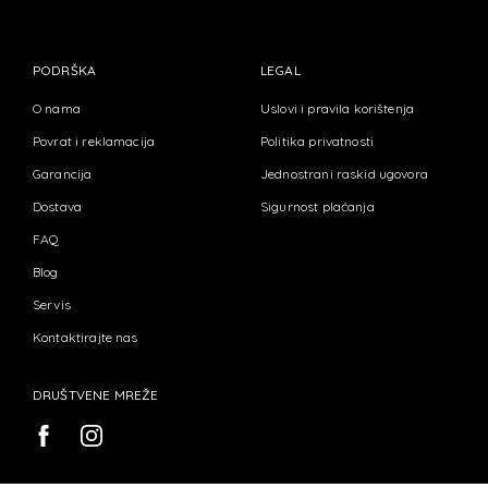
PODRŠKA
LEGAL
O nama
Uslovi i pravila korištenja
Povrat i reklamacija
Politika privatnosti
Garancija
Jednostrani raskid ugovora
Dostava
Sigurnost plaćanja
FAQ
Blog
Servis
Kontaktirajte nas
DRUŠTVENE MREŽE