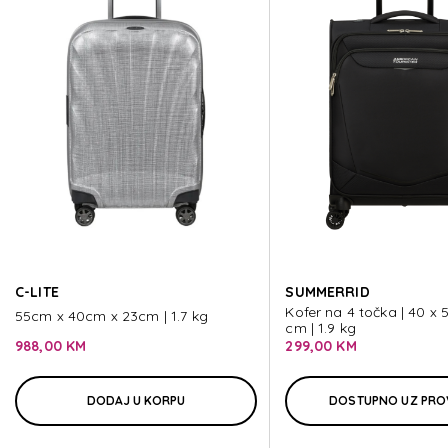
ECODIVER
ECODIVER
ECODIVER
ECODIVER
C-LITE
SUMMERRID
ECODIVER
Kofer na 4 točka | 40 x 
55cm x 40cm x 23cm | 1.7 kg
cm | 1.9 kg
988,00 KM
299,00 KM
DODAJ U KORPU
DOSTUPNO UZ PRO