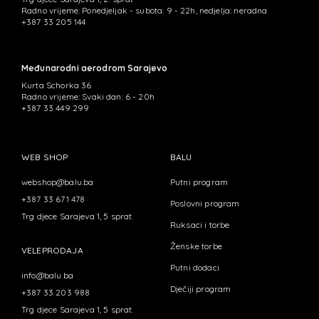
Radno vrijeme: Ponedjeljak - subota: 9 - 22h, nedjelja: neradna
+387 33 205 144
Međunarodni aerodrom Sarajevo
Kurta Schorka 36
Radno vrijeme: Svaki dan: 6 - 20h
+387 33 449 299
WEB SHOP
BALU
webshop@balu.ba
Putni program
+387 33 671 478
Poslovni program
Trg djece Sarajeva 1, 5 sprat.
Ruksaci i torbe
Ženske torbe
VELEPRODAJA
Putni dodaci
info@balu.ba
Dječiji program
+387 33 203 988
Trg djece Sarajeva 1, 5 sprat.