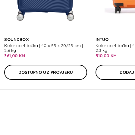
EC
SOUNDBOX
INTUO
Kofer na 4 točka | 40 x 55 x 20/23 cm |
Kofer na 4 točka | 
2.6 kg
2.3 kg
361,00 KM
510,00 KM
EC
DOSTUPNO UZ PROVJERU
DODAJ