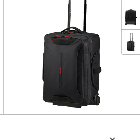
VE
VE