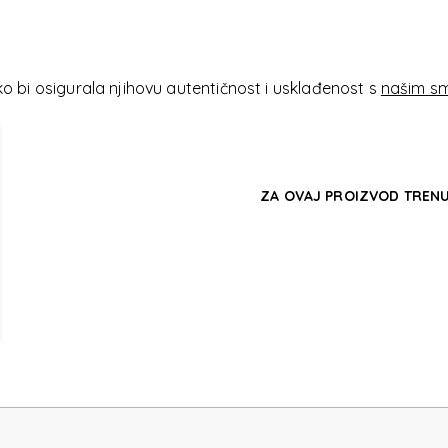
ODI
 bi osigurala njihovu autentičnost i usklađenost s
našim sm
ZA OVAJ PROIZVOD TRENU
ODI