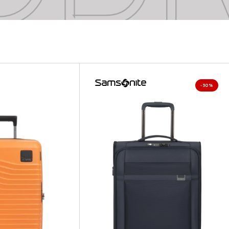
ODI
-30%
ODI