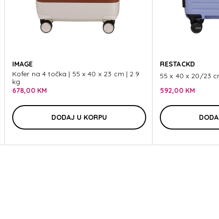
VE
IMAGE
RESTACKD
Kofer na 4 točka | 55 x 40 x 23 cm | 2.9
55 x 40 x 20/23 cm
kg
678,00 KM
592,00 KM
VE
DODAJ U KORPU
DODA