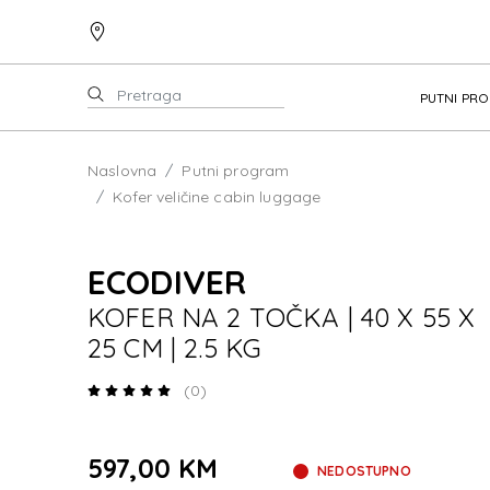
PUTNI PR
Naslovna
Putni program
Kofer veličine cabin luggage
ECODIVER
KOFER NA 2 TOČKA | 40 X 55 X
25 CM | 2.5 KG
(0)
597,00 KM
NEDOSTUPNO