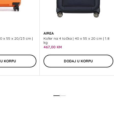
ODI
AIREA
40 x 55 x 20/23 cm |
Kofer na 4 točka | 40 x 55 x 20 cm | 1.8
kg
467,00 KM
ODI
 U KORPU
DODAJ U KORPU