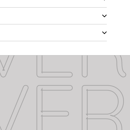
VE
VE