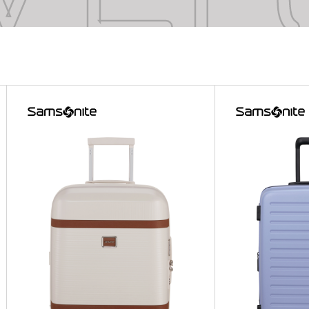
VE
VE