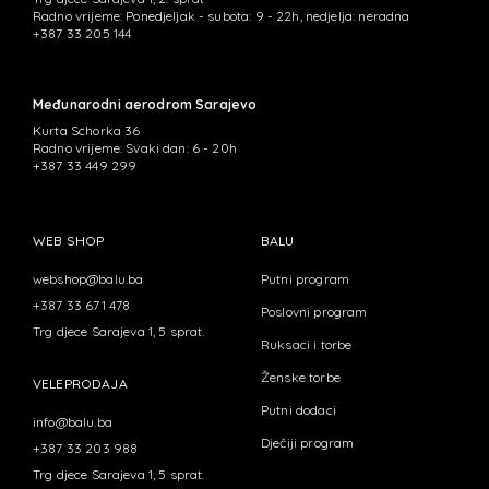
Radno vrijeme: Ponedjeljak - subota: 9 - 22h, nedjelja: neradna
+387 33 205 144
Međunarodni aerodrom Sarajevo
Kurta Schorka 36
Radno vrijeme: Svaki dan: 6 - 20h
+387 33 449 299
WEB SHOP
BALU
webshop@balu.ba
Putni program
+387 33 671 478
Poslovni program
Trg djece Sarajeva 1, 5 sprat.
Ruksaci i torbe
Ženske torbe
VELEPRODAJA
Putni dodaci
info@balu.ba
Dječiji program
+387 33 203 988
Trg djece Sarajeva 1, 5 sprat.