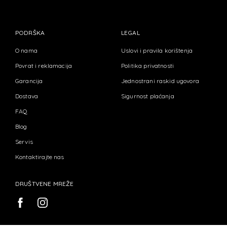
PODRŠKA
LEGAL
O nama
Uslovi i pravila korištenja
Povrat i reklamacija
Politika privatnosti
Garancija
Jednostrani raskid ugovora
Dostava
Sigurnost plaćanja
FAQ
Blog
Servis
Kontaktirajte nas
DRUŠTVENE MREŽE