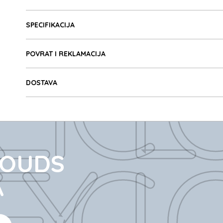
Detalji proizvoda
EY C
SPECIFIKACIJA
POVRAT I REKLAMACIJA
DOSTAVA
EY C
LOUDS
A