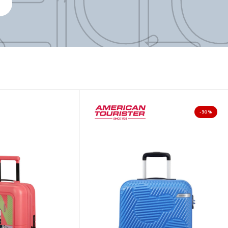
EY C
-30%