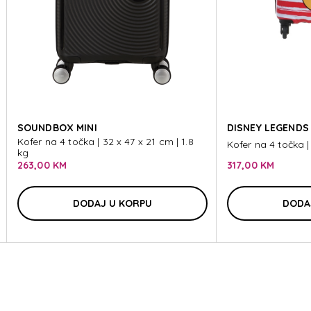
LOUD
LOUD
SOUNDBOX MINI
DISNEY LEGENDS
Kofer na 4 točka | 32 x 47 x 21 cm | 1.8
Kofer na 4 točka |
kg
263,00 KM
317,00 KM
DODAJ U KORPU
DODA