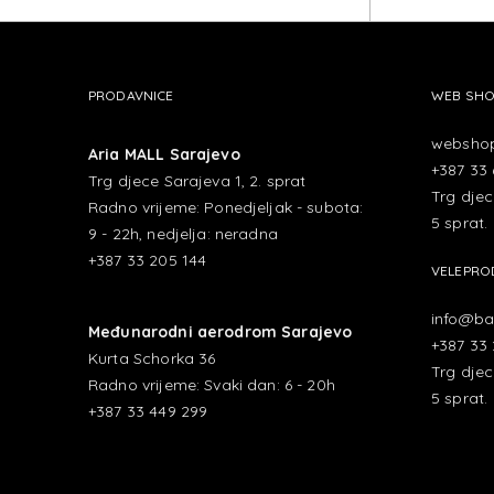
MICK
PRODAVNICE
WEB SH
websho
Aria MALL Sarajevo
+387 33 
Trg djece Sarajeva 1, 2. sprat
Trg djec
Radno vrijeme: Ponedjeljak - subota:
5 sprat.
9 - 22h, nedjelja: neradna
+387 33 205 144
VELEPRO
info@ba
Međunarodni aerodrom Sarajevo
+387 33
Kurta Schorka 36
Trg djec
Radno vrijeme: Svaki dan: 6 - 20h
5 sprat.
+387 33 449 299