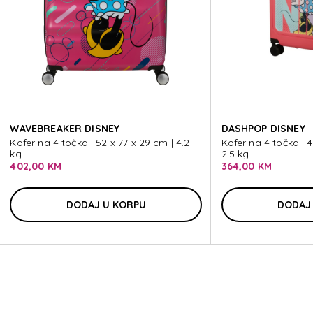
MICK
MICK
WAVEBREAKER DISNEY
DASHPOP DISNEY
Kofer na 4 točka | 52 x 77 x 29 cm | 4.2
Kofer na 4 točka | 
kg
2.5 kg
402,00 KM
364,00 KM
DODAJ U KORPU
DODAJ