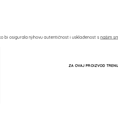
EY C
EY C
 bi osigurala njihovu autentičnost i usklađenost s
našim sm
ZA OVAJ PROIZVOD TRENU