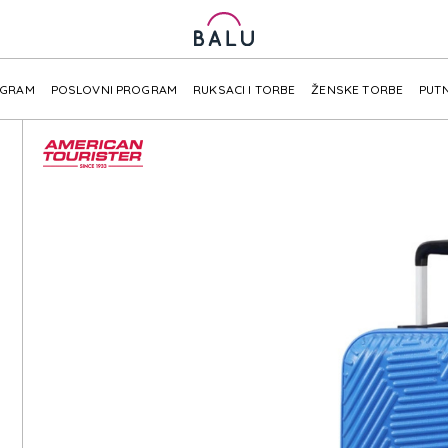
OGRAM
POSLOVNI PROGRAM
RUKSACI I TORBE
ŽENSKE TORBE
PUTN
EY C