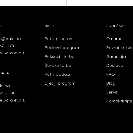
EY C
OP
BALU
PODRŠKA
p@balu.ba
Putni program
O nama
671 478
Poslovni program
Povrat i rekl
e Sarajeva 1,
Ruksaci i torbe
Garancija
Ženske torbe
Dostava
DAJA
Putni dodaci
FAQ
Dječiji program
Blog
lu.ba
Servis
 203 988
e Sarajeva 1,
Kontaktirajte