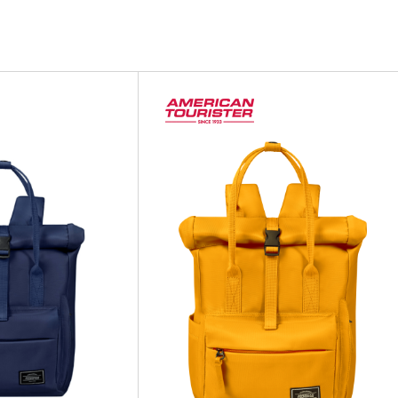
AK
AK