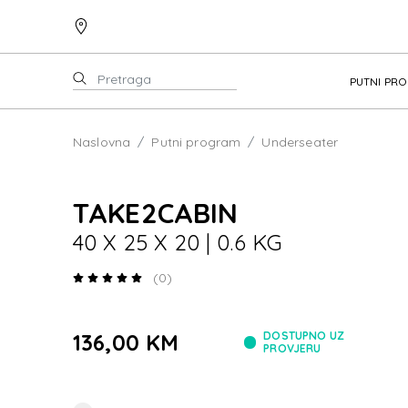
PUTNI PR
Naslovna
Putni program
Underseater
TAKE2CABIN
40 X 25 X 20 | 0.6 KG
(0)
136,00 KM
DOSTUPNO UZ
PROVJERU