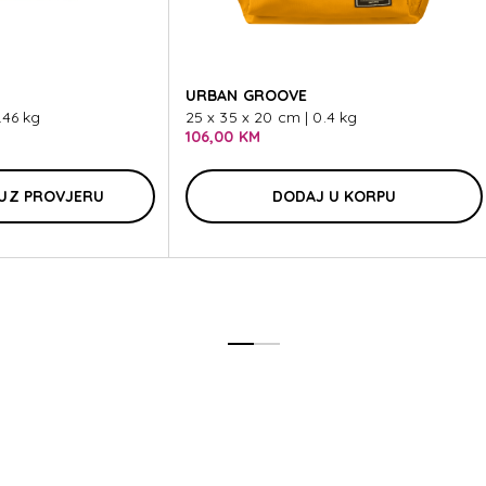
AK
URBAN GROOVE
.46 kg
25 x 35 x 20 cm | 0.4 kg
106,00 KM
UZ PROVJERU
DODAJ U KORPU
AK