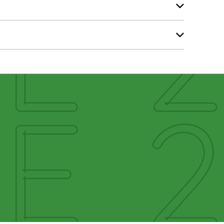
E2
E2