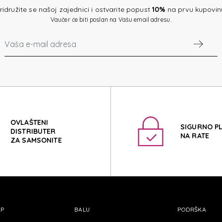
AK
ridružite se našoj zajednici i ostvarite popust
10%
na prvu kupovin
Vaučer će biti poslan na Vašu email adresu.
AK
OVLAŠTENI
SIGURNO P
DISTRIBUTER
NA RATE
ZA SAMSONITE
OP
BALU
PODRŠKA