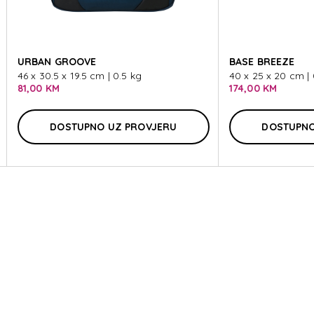
E2
URBAN GROOVE
BASE BREEZE
46 x 30.5 x 19.5 cm | 0.5 kg
40 x 25 x 20 cm | 
81,00 KM
174,00 KM
DOSTUPNO UZ PROVJERU
DOSTUPNO
E2