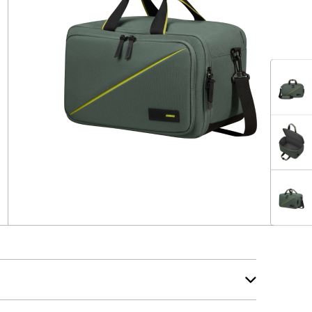
E2
E2