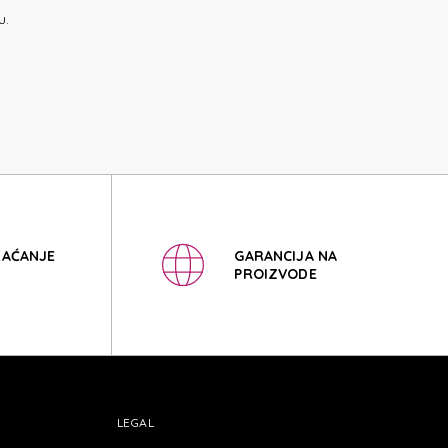
E2
u.
E2
LAĆANJE
GARANCIJA NA
PROIZVODE
LEGAL