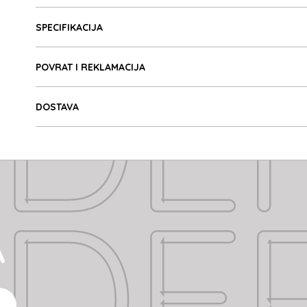
Detalji proizvoda
DE
SPECIFIKACIJA
POVRAT I REKLAMACIJA
DOSTAVA
DE
A