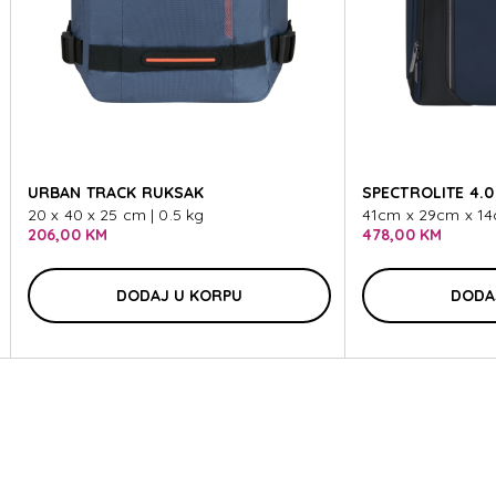
RN
URBAN TRACK RUKSAK
SPECTROLITE 4.0
20 x 40 x 25 cm | 0.5 kg
41cm x 29cm x 14c
206,00 KM
478,00 KM
DODAJ U KORPU
DODA