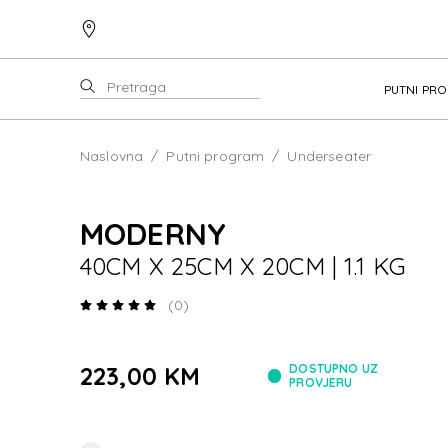
PUTNI PR
Naslovna
Putni program
Underseater
MODERNY
40CM X 25CM X 20CM | 1.1 KG
(0)
223,00 KM
DOSTUPNO UZ
PROVJERU