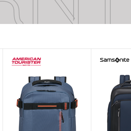
RN
RN