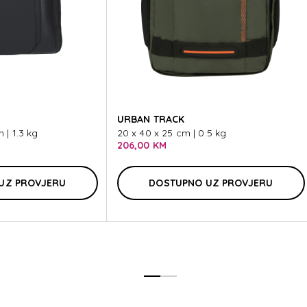
DE
URBAN TRACK
| 1.3 kg
20 x 40 x 25 cm | 0.5 kg
206,00 KM
UZ PROVJERU
DOSTUPNO UZ PROVJERU