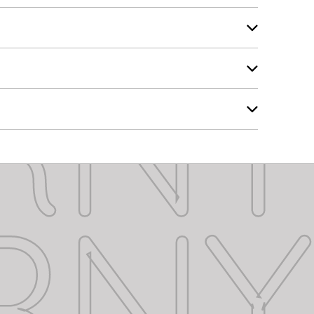
RN
RN