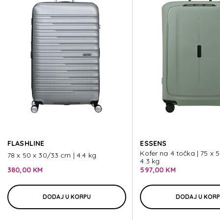
STARVIBE
STARVIBE
STARVIBE
STARVIBE
FLASHLINE
ESSENS
STARVIBE
Kofer na 4 točka | 75 x 
78 x 50 x 30/33 cm | 4.4 kg
4.3 kg
380,00 KM
597,00 KM
DODAJ U KORPU
DODAJ U KOR