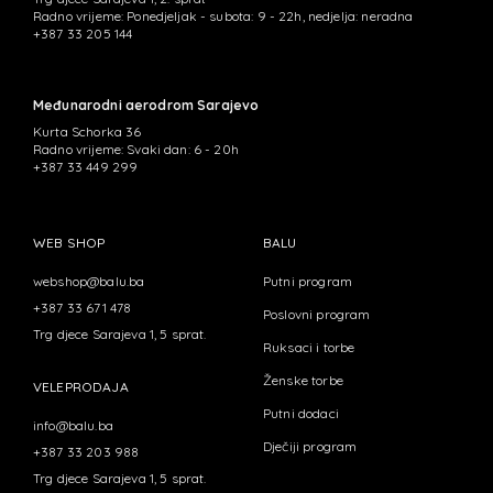
Radno vrijeme: Ponedjeljak - subota: 9 - 22h, nedjelja: neradna
+387 33 205 144
Međunarodni aerodrom Sarajevo
Kurta Schorka 36
Radno vrijeme: Svaki dan: 6 - 20h
+387 33 449 299
WEB SHOP
BALU
webshop@balu.ba
Putni program
+387 33 671 478
Poslovni program
Trg djece Sarajeva 1, 5 sprat.
Ruksaci i torbe
Ženske torbe
VELEPRODAJA
Putni dodaci
info@balu.ba
Dječiji program
+387 33 203 988
Trg djece Sarajeva 1, 5 sprat.