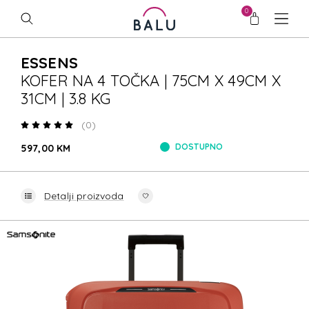
0
ESSENS
KOFER NA 4 TOČKA | 75CM X 49CM X
31CM | 3.8 KG
(0)
DOSTUPNO
597,00 KM
Detalji proizvoda