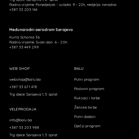
Radno vrijeme: Ponedjeljak - subota: 9 - 22h, nedjelja: neradna
+387 33 205 144
Međunarodni aerodrom Sarajevo
Kurta Schorka 36
Radno vrijeme: Svaki dan: 6 - 20h
+387 33 449 299
WEB SHOP
BALU
webshop@balu.ba
Putni program
+387 33 671 478
Poslovni program
Trg djece Sarajeva 1, 5 sprat.
Ruksaci i torbe
Ženske torbe
VELEPRODAJA
Putni dodaci
info@balu.ba
Dječiji program
+387 33 203 988
Trg djece Sarajeva 1, 5 sprat.