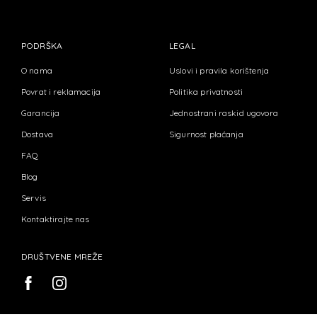
PODRŠKA
LEGAL
O nama
Uslovi i pravila korištenja
Povrat i reklamacija
Politika privatnosti
Garancija
Jednostrani raskid ugovora
Dostava
Sigurnost plaćanja
FAQ
Blog
Servis
Kontaktirajte nas
DRUŠTVENE MREŽE