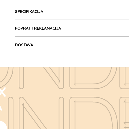
Detalji proizvoda
UND
SPECIFIKACIJA
POVRAT I REKLAMACIJA
DOSTAVA
UND
X
A