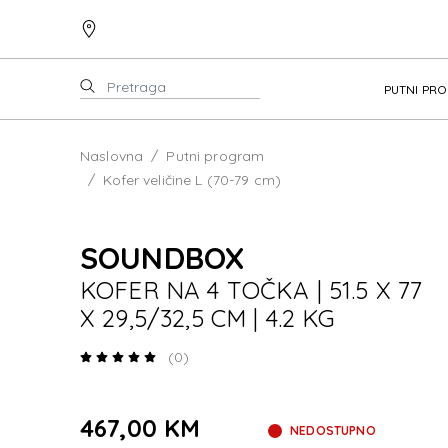
PUTNI PR
Naslovna
Putni program
Kofer veličine L (70-79 cm)
SOUNDBOX
KOFER NA 4 TOČKA | 51.5 X 77
X 29,5/32,5 CM | 4.2 KG
(0)
467,00 KM
NEDOSTUPNO