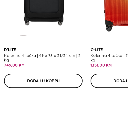
SO
D'LITE
C-LITE
Kofer na 4 točka | 49 x 78 x 31/34 cm | 3
Kofer na 4 točka | 7
kg
kg
749,00 KM
1.151,00 KM
DODAJ U KORPU
DODAJ