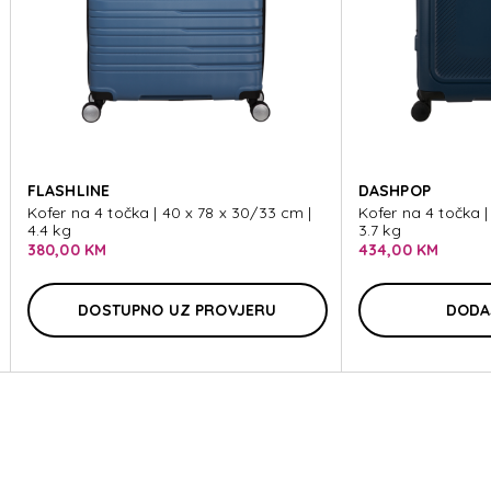
BOX
FLASHLINE
DASHPOP
Kofer na 4 točka | 40 x 78 x 30/33 cm |
Kofer na 4 točka |
4.4 kg
3.7 kg
380,00 KM
434,00 KM
DOSTUPNO UZ PROVJERU
DODA