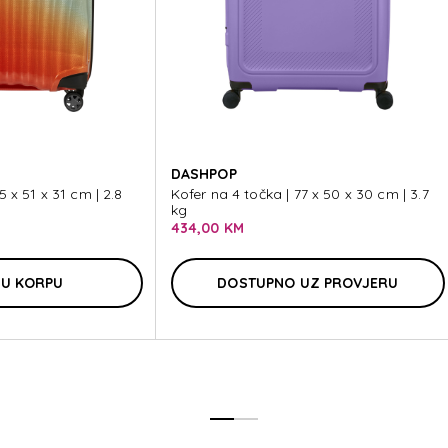
UND
DASHPOP
5 x 51 x 31 cm | 2.8
Kofer na 4 točka | 77 x 50 x 30 cm | 3.7
kg
434,00 KM
 U KORPU
DOSTUPNO UZ PROVJERU