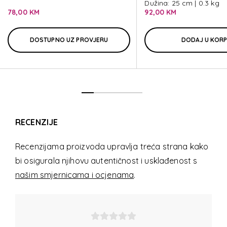
RAIN PRO
Dužina: 25 cm | 0.3 kg
78,00 KM
92,00 KM
DOSTUPNO UZ PROVJERU
DODAJ U KOR
RECENZIJE
Recenzijama proizvoda upravlja treća strana kako
bi osigurala njihovu autentičnost i usklađenost s
našim smjernicama i ocjenama
.