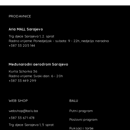
PRODAVNICE
Aria MALL Sarajevo
Trg djece Sarajeva 1, 2. sprat
Radno vrijeme: Ponedjeljak - subota: 9 - 22h, nedjelja: neradna
+387 33 205 144
Međunarodni aerodrom Sarajevo
Kurta Schorka 36
Radno vrijeme: Svaki dan: 6 - 20h
+387 33 449 299
WEB SHOP
BALU
webshop@balu.ba
Putni program
+387 33 671 478
Poslovni program
Trg djece Sarajeva 1, 5 sprat.
Ruksaci i torbe