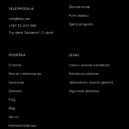
Ženske torbe
VELEPRODAJA
Putni dodaci
info@balu.ba
Dječiji program
+387 33 203 988
Trg djece Sarajeva 1, 5 sprat.
PODRŠKA
LEGAL
O nama
Uslovi i pravila korištenja
Povrat i reklamacija
Politika privatnosti
Garancija
Jednostrani raskid ugovora
Dostava
Sigurnost plaćanja
FAQ
Blog
Servis
Kontaktirajte nas