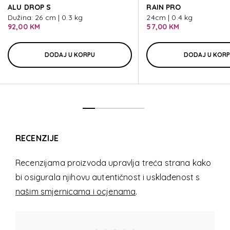
ALU DROP S
ALU DROP S
RAIN PRO
ALU DROP S
Dužina: 26 cm | 0.3 kg
24cm | 0.4 kg
92,00 KM
57,00 KM
DODAJ U KORPU
DODAJ U KOR
RECENZIJE
Recenzijama proizvoda upravlja treća strana kako
bi osigurala njihovu autentičnost i usklađenost s
našim smjernicama i ocjenama
.