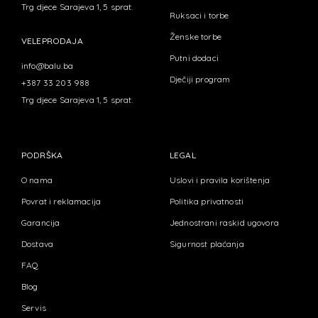
Trg djece Sarajeva 1, 5 sprat.
Ruksaci i torbe
Ženske torbe
VELEPRODAJA
Putni dodaci
info@balu.ba
Dječiji program
+387 33 203 988
Trg djece Sarajeva 1, 5 sprat.
PODRŠKA
LEGAL
O nama
Uslovi i pravila korištenja
Povrat i reklamacija
Politika privatnosti
Garancija
Jednostrani raskid ugovora
Dostava
Sigurnost plaćanja
FAQ
Blog
Servis