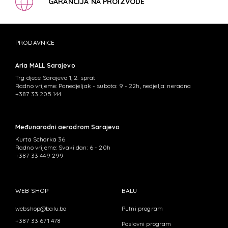
GARANCIJA NA PROIZVODE
PRODAVNICE
Aria MALL Sarajevo
Trg djece Sarajeva 1, 2. sprat
Radno vrijeme: Ponedjeljak - subota: 9 - 22h, nedjelja: neradna
+387 33 205 144
Međunarodni aerodrom Sarajevo
Kurta Schorka 36
Radno vrijeme: Svaki dan: 6 - 20h
+387 33 449 299
WEB SHOP
BALU
webshop@balu.ba
Putni program
+387 33 671 478
Poslovni program