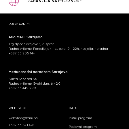
GARANCIJA NA PROIZVODE
PRODAVNICE
Aria MALL Sarajevo
Trg djece Sarajeva 1, 2. sprat
Radno vrijeme: Ponedjeljak - subota: 9 - 22h, nedjelja: neradna
+387 33 205 144
Međunarodni aerodrom Sarajevo
Kurta Schorka 36
Radno vrijeme: Svaki dan: 6 - 20h
+387 33 449 299
WEB SHOP
BALU
webshop@balu.ba
Putni program
+387 33 671 478
Poslovni program