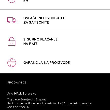
KM
OVLAŠTENI DISTRIBUTER
ZA SAMSONITE
SIGURNO PLAĆANJE
NA RATE
GARANCIJA NA PROIZVODE
PRODAVNICE
Aria MALL Sarajevo
Trg djece Sarajeva 1, 2. sprat
Radno vrijeme: Ponedjeljak - subota: 9 - 22h, nedjelja: neradna
+387 33 205 144