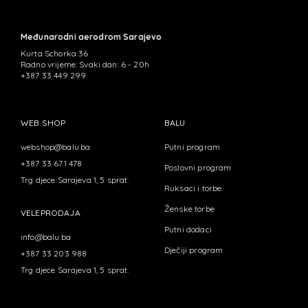
Međunarodni aerodrom Sarajevo
Kurta Schorka 36
Radno vrijeme: Svaki dan: 6 - 20h
+387 33 449 299
WEB SHOP
BALU
webshop@balu.ba
Putni program
+387 33 671 478
Poslovni program
Trg djece Sarajeva 1, 5 sprat.
Ruksaci i torbe
Ženske torbe
VELEPRODAJA
Putni dodaci
info@balu.ba
Dječiji program
+387 33 203 988
Trg djece Sarajeva 1, 5 sprat.