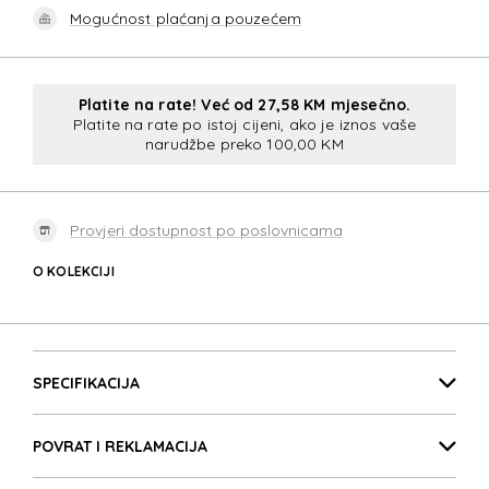
Mogućnost plaćanja pouzećem
Platite na rate! Već od 27,58 KM mjesečno.
Platite na rate po istoj cijeni, ako je iznos vaše
narudžbe preko 100,00 KM
Provjeri dostupnost po poslovnicama
O KOLEKCIJI
PRO-DLX 6 PRO-DLX 
Detalji proizvoda
PRO-DLX 6 PRO-DLX 
SPECIFIKACIJA
POVRAT I REKLAMACIJA