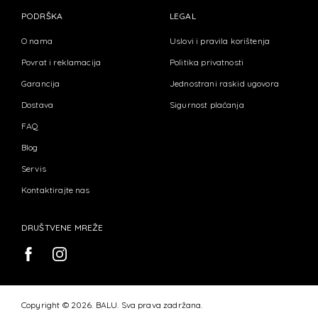
PODRŠKA
LEGAL
O nama
Uslovi i pravila korištenja
Povrat i reklamacija
Politika privatnosti
Garancija
Jednostrani raskid ugovora
Dostava
Sigurnost plaćanja
FAQ
Blog
Servis
Kontaktirajte nas
DRUŠTVENE MREŽE
Copyright © 2026. BALU. Sva prava zadržana.