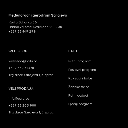
Međunarodni aerodrom Sarajevo
Kurta Schorka 36
Radno vrijeme: Svaki dan: 6 - 20h
+387 33 449 299
WEB SHOP
BALU
webshop@balu.ba
Putni program
+387 33 671 478
Poslovni program
Trg djece Sarajeva 1, 5 sprat.
Ruksaci i torbe
Ženske torbe
VELEPRODAJA
Putni dodaci
info@balu.ba
Dječiji program
+387 33 203 988
Trg djece Sarajeva 1, 5 sprat.