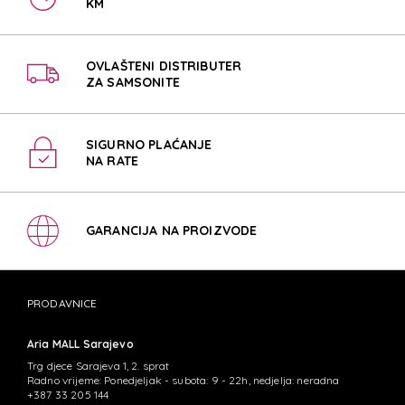
KM
OVLAŠTENI DISTRIBUTER
ZA SAMSONITE
SIGURNO PLAĆANJE
NA RATE
GARANCIJA NA PROIZVODE
PRODAVNICE
Aria MALL Sarajevo
Trg djece Sarajeva 1, 2. sprat
Radno vrijeme: Ponedjeljak - subota: 9 - 22h, nedjelja: neradna
+387 33 205 144