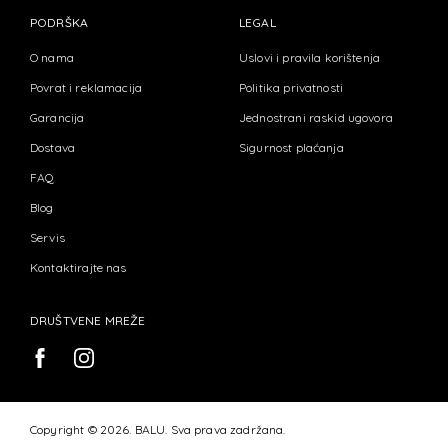
PODRŠKA
LEGAL
O nama
Uslovi i pravila korištenja
Povrat i reklamacija
Politika privatnosti
Garancija
Jednostrani raskid ugovora
Dostava
Sigurnost plaćanja
FAQ
Blog
Servis
Kontaktirajte nas
DRUŠTVENE MREŽE
Copyright © 2026. BALU. Sva prava zadržana.