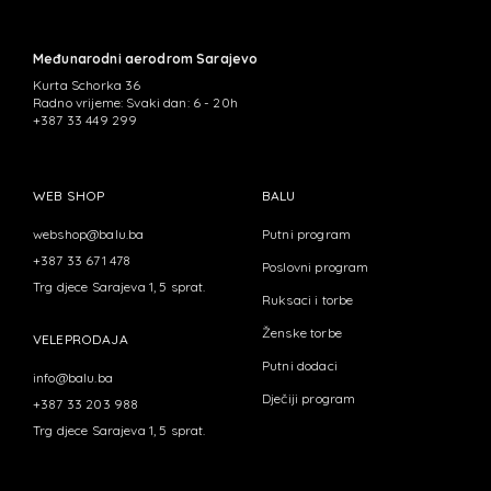
Međunarodni aerodrom Sarajevo
Kurta Schorka 36
Radno vrijeme: Svaki dan: 6 - 20h
+387 33 449 299
WEB SHOP
BALU
webshop@balu.ba
Putni program
+387 33 671 478
Poslovni program
Trg djece Sarajeva 1, 5 sprat.
Ruksaci i torbe
Ženske torbe
VELEPRODAJA
Putni dodaci
info@balu.ba
Dječiji program
+387 33 203 988
Trg djece Sarajeva 1, 5 sprat.