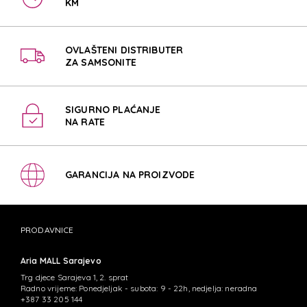
KM
OVLAŠTENI DISTRIBUTER
ZA SAMSONITE
SIGURNO PLAĆANJE
NA RATE
GARANCIJA NA PROIZVODE
PRODAVNICE
Aria MALL Sarajevo
Trg djece Sarajeva 1, 2. sprat
Radno vrijeme: Ponedjeljak - subota: 9 - 22h, nedjelja: neradna
+387 33 205 144