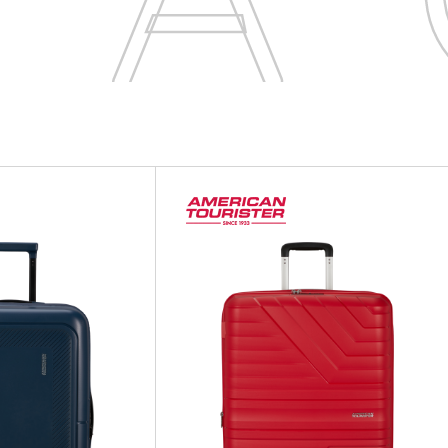
MA
MA