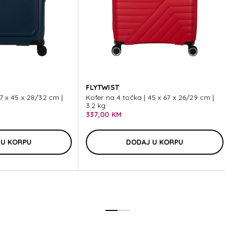
MA
FLYTWIST
67 x 45 x 28/32 cm |
Kofer na 4 točka | 45 x 67 x 26/29 cm |
3.2 kg
337,00 KM
 U KORPU
DODAJ U KORPU