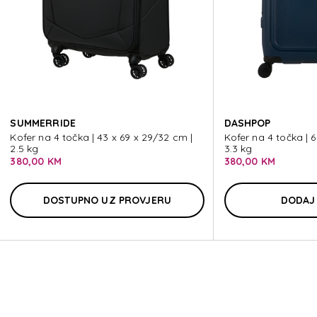
I
SUMMERRIDE
DASHPOP
Kofer na 4 točka | 43 x 69 x 29/32 cm |
Kofer na 4 točka | 
2.5 kg
3.3 kg
380,00 KM
380,00 KM
DOSTUPNO UZ PROVJERU
DODAJ