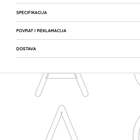
Detalji proizvoda
MA
SPECIFIKACIJA
POVRAT I REKLAMACIJA
DOSTAVA
MA
A