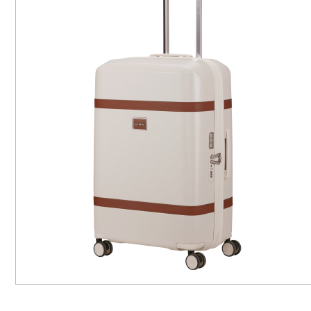
MA
MA