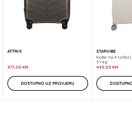
G
ATTRIX
STARVIBE
Kofer na 4 točka |
3.1 kg
977,00 KM
445,00 KM
DOSTUPNO UZ PROVJERU
DOSTUPNO