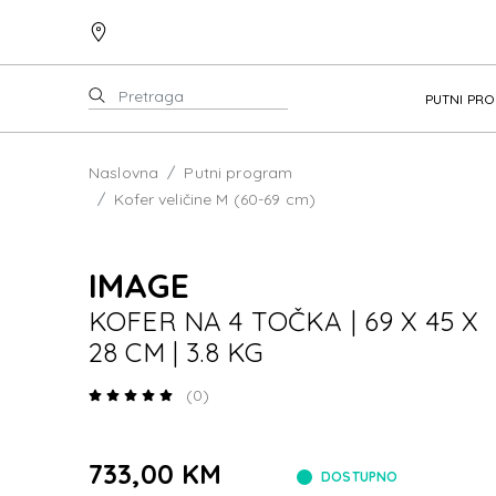
PUTNI PR
Naslovna
Putni program
Kofer veličine M (60-69 cm)
IMAGE
KOFER NA 4 TOČKA | 69 X 45 X
28 CM | 3.8 KG
(0)
733,00 KM
DOSTUPNO