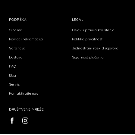
PODRŠKA
LEGAL
O nama
Uslovi i pravila korištenja
Povrat i reklamacija
Politika privatnosti
Garancija
Jednostrani raskid ugovora
Dostava
Sigurnost plaćanja
FAQ
Blog
Servis
Kontaktirajte nas
DRUŠTVENE MREŽE