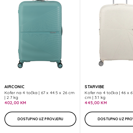
DASHPOP
DASHPOP
DASHPOP
DASHPOP
AIRCONIC
STARVIBE
DASHPOP
Kofer na 4 točka | 67 x 44.5 x 26 cm
Kofer na 4 točka | 46 x 
| 2.7 kg
cm | 3.1 kg
402,00 KM
445,00 KM
DOSTUPNO UZ PROVJERU
DOSTUPNO UZ PRO