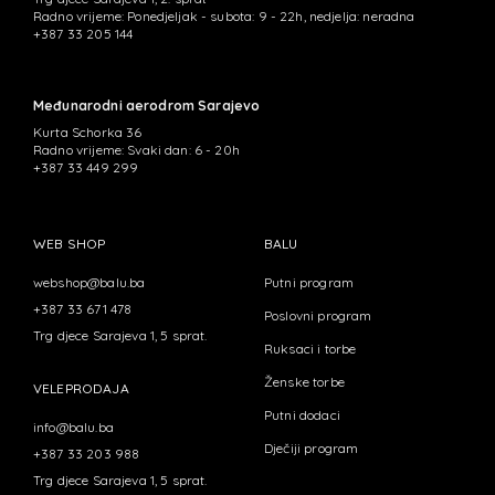
Radno vrijeme: Ponedjeljak - subota: 9 - 22h, nedjelja: neradna
+387 33 205 144
Međunarodni aerodrom Sarajevo
Kurta Schorka 36
Radno vrijeme: Svaki dan: 6 - 20h
+387 33 449 299
WEB SHOP
BALU
webshop@balu.ba
Putni program
+387 33 671 478
Poslovni program
Trg djece Sarajeva 1, 5 sprat.
Ruksaci i torbe
Ženske torbe
VELEPRODAJA
Putni dodaci
info@balu.ba
Dječiji program
+387 33 203 988
Trg djece Sarajeva 1, 5 sprat.